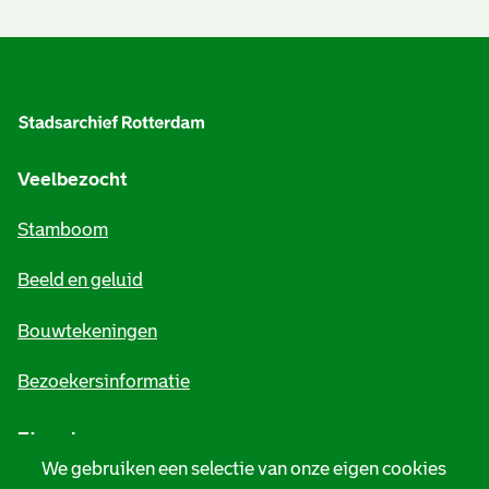
A
l
g
e
Veelbezocht
m
Stamboom
e
Beeld en geluid
n
e
Bouwtekeningen
i
Bezoekersinformatie
n
Zie ook
f
We gebruiken een selectie van onze eigen cookies
o