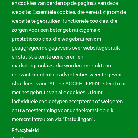
Tarieven
en cookies van derden op de pagina's van deze
r
website: Essentiële cookies, die vereist zijn om de
Privacy
m
website te gebruiken; functionele cookies, die
Digitale toegankelijkheid
zorgen voor een beter gebruiksgemak;
a
prestatiecookies, die we gebruiken om
t
Servicenormen
geaggregeerde gegevens over websitegebruik
i
en statistieken te genereren; en
Melding taalgebruik
e
marketingcookies, die worden gebruikt om
Suggesties en opmerkingen
relevante content en advertenties weer te geven.
Als u kiest voor "ALLES ACCEPTEREN", stemt u in
Stadsarchief Rotterdam
met het gebruik van alle cookies. U kunt
individuele cookietypen accepteren of weigeren
Hofdijk 651, 3032 CG Rotterdam
en uw toestemming voor de toekomst op elk
Postbus 71, 3000 AB Rotterdam
moment intrekken via "Instellingen".
TEL: 010 267 55 55
Privacybeleid