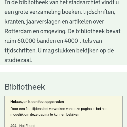
B
In de bibliotheek van het stadsarchief vindt u
een grote verzameling boeken, tijdschriften,
i
kranten, jaarverslagen en artikelen over
b
Rotterdam en omgeving. De bibliotheek bevat
l
ruim 60.000 banden en 4000 titels van
i
tijdschriften. U mag stukken bekijken op de
o
studiezaal.
t
h
Bibliotheek
e
Helaas, er is een fout opgetreden
e
Door een fout tijdens het verwerken van deze pagina is het niet
mogelijk om deze pagina te kunnen bekijken.
k
404
- Not Found