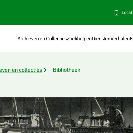
Locat
Menu
Archieven en Collecties
Zoekhulpen
Diensten
Verhalen
E
even en collecties
Bibliotheek