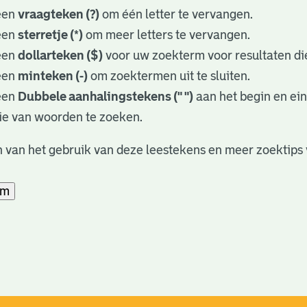
een
vraagteken (?)
om één letter te vervangen.
een
sterretje (*)
om meer letters te vervangen.
een
dollarteken ($)
voor uw zoekterm voor resultaten die
een
minteken (-)
om zoektermen uit te sluiten.
een
Dubbele aanhalingstekens (" ")
aan het begin en ei
ie van woorden te zoeken.
 van het gebruik van deze leestekens en meer zoektips 
am