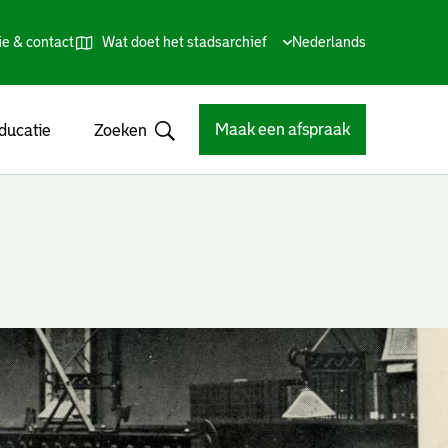
ie & contact
Wat doet het stadsarchief
Huidige
Nederlands
,
Talen
taal:
Kies
andere
taal
Maak een afspraak
ducatie
Zoeken
Open