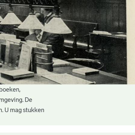
 boeken,
 omgeving. De
en. U mag stukken