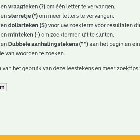
een
vraagteken (?)
om één letter te vervangen.
een
sterretje (*)
om meer letters te vervangen.
een
dollarteken ($)
voor uw zoekterm voor resultaten die
een
minteken (-)
om zoektermen uit te sluiten.
een
Dubbele aanhalingstekens (" ")
aan het begin en ei
ie van woorden te zoeken.
 van het gebruik van deze leestekens en meer zoektips 
am