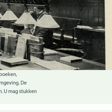
 boeken,
 omgeving. De
en. U mag stukken