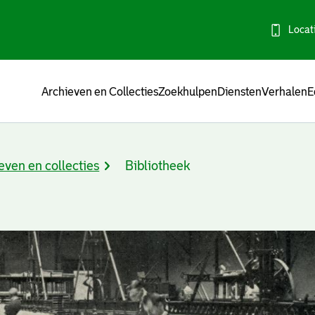
Locat
Menu
Archieven en Collecties
Zoekhulpen
Diensten
Verhalen
E
even en collecties
Bibliotheek