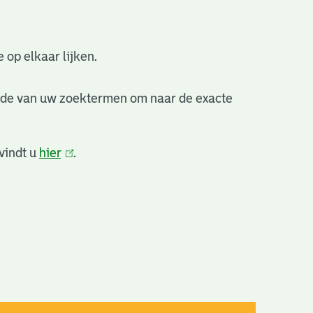
 op elkaar lijken.
nde van uw zoektermen om naar de exacte
vindt u
hier
(link
.
is
extern)