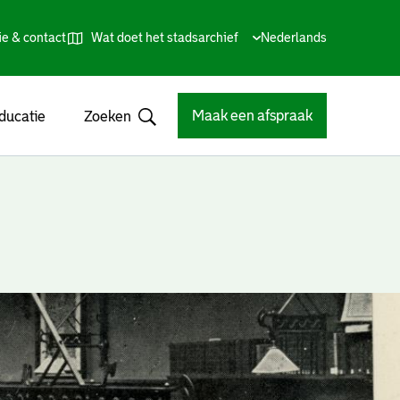
ie & contact
Wat doet het stadsarchief
Huidige
Nederlands
,
Talen
taal:
Kies
andere
taal
Maak een afspraak
ducatie
Zoeken
Open