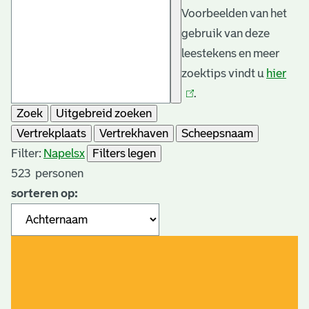
Voorbeelden van het
gebruik van deze
leestekens en meer
zoektips vindt u
hier
(link
.
is
Zoek
Uitgebreid zoeken
exte
Vertrekplaats
Vertrekhaven
Scheepsnaam
Filter:
Napels
x
Filters legen
523
personen
sorteren op: