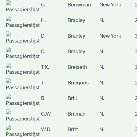
G.
Bouwman
New York
H.
Bradley
N.
D.
Bradley
New York
D.
Bradley
N.
T.K.
Breiseth
N.
J.
Briegoos
N.
B.
Brill
N.
G.W.
Brilman
N.
W.D.
Britt
N.