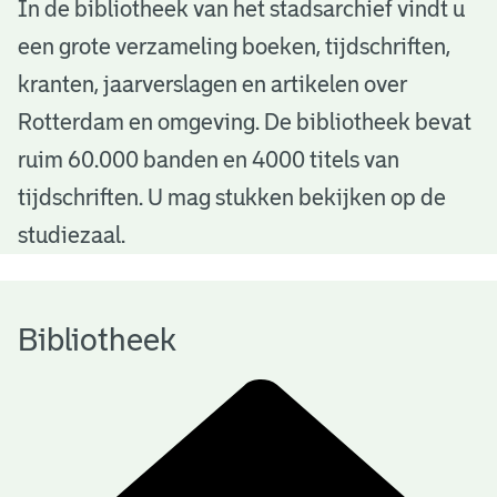
B
In de bibliotheek van het stadsarchief vindt u
een grote verzameling boeken, tijdschriften,
i
kranten, jaarverslagen en artikelen over
b
Rotterdam en omgeving. De bibliotheek bevat
l
ruim 60.000 banden en 4000 titels van
i
tijdschriften. U mag stukken bekijken op de
o
studiezaal.
t
h
Bibliotheek
e
e
k