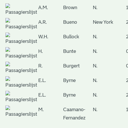
A.M.
Brown
N.
A.R.
Bueno
New York
W.H.
Bullock
N.
H.
Bunte
N.
R.
Burgert
N.
E.L.
Byrne
N.
E.L.
Byrne
N.
M.
Caamano-
N.
Fernandez