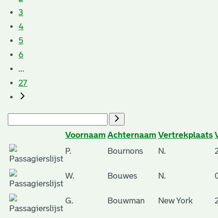
3
4
5
6
...
27
Voornaam
Achternaam
Vertrekplaats
P.
Bournons
N.
W.
Bouwes
N.
G.
Bouwman
New York