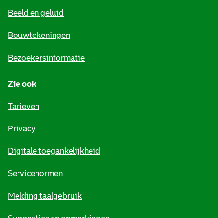
e
Beeld en geluid
n
e
Bouwtekeningen
i
Bezoekersinformatie
n
Zie ook
f
o
Tarieven
r
Privacy
m
Digitale toegankelijkheid
a
t
Servicenormen
i
Melding taalgebruik
e