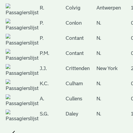
R.
Colvig
Antwerpen
P.
Conlon
N.
P.
Contant
N.
P.M.
Contant
N.
J.J.
Crittenden
New York
K.C.
Culham
N.
A.
Cullens
N.
S.G.
Daley
N.