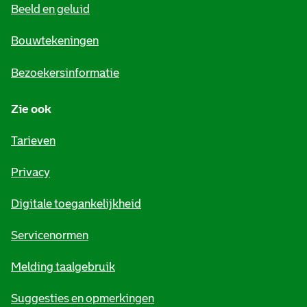
Beeld en geluid
n
e
Bouwtekeningen
i
Bezoekersinformatie
n
Zie ook
f
o
Tarieven
r
Privacy
m
Digitale toegankelijkheid
a
t
Servicenormen
i
Melding taalgebruik
e
Suggesties en opmerkingen