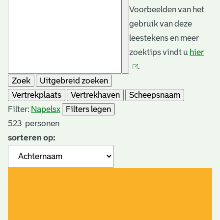
Voorbeelden van het
gebruik van deze
leestekens en meer
zoektips vindt u
hier
(link
.
is
Zoek
Uitgebreid zoeken
exte
Vertrekplaats
Vertrekhaven
Scheepsnaam
Filter:
Napels
x
Filters legen
523
personen
sorteren op: