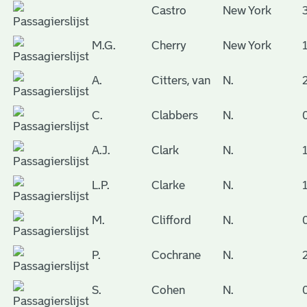
Castro
New York
M.G.
Cherry
New York
A.
Citters, van
N.
C.
Clabbers
N.
A.J.
Clark
N.
L.P.
Clarke
N.
M.
Clifford
N.
P.
Cochrane
N.
S.
Cohen
N.