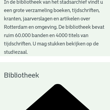
B
In de bibliotheek van het stadsarchief vindt u
een grote verzameling boeken, tijdschriften,
i
kranten, jaarverslagen en artikelen over
b
Rotterdam en omgeving. De bibliotheek bevat
l
ruim 60.000 banden en 4000 titels van
i
tijdschriften. U mag stukken bekijken op de
o
studiezaal.
t
h
Bibliotheek
e
e
k