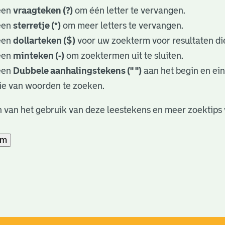
een
vraagteken (?)
om één letter te vervangen.
een
sterretje (*)
om meer letters te vervangen.
een
dollarteken ($)
voor uw zoekterm voor resultaten die
een
minteken (-)
om zoektermen uit te sluiten.
een
Dubbele aanhalingstekens (" ")
aan het begin en ei
ie van woorden te zoeken.
 van het gebruik van deze leestekens en meer zoektips 
am