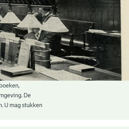
 boeken,
 omgeving. De
en. U mag stukken