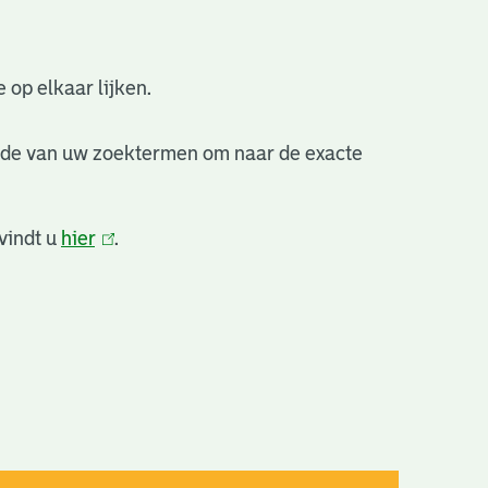
 op elkaar lijken.
nde van uw zoektermen om naar de exacte
vindt u
hier
(link
.
is
extern)