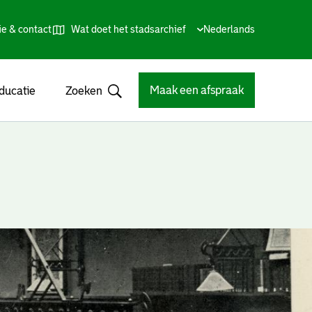
ie & contact
Wat doet het stadsarchief
Huidige
Nederlands
,
Talen
taal:
Kies
andere
taal
Maak een afspraak
ducatie
Zoeken
Open