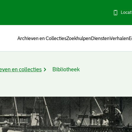
Locat
Menu
Archieven en Collecties
Zoekhulpen
Diensten
Verhalen
E
even en collecties
Bibliotheek