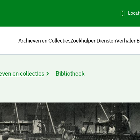
Locat
Menu
Archieven en Collecties
Zoekhulpen
Diensten
Verhalen
E
even en collecties
Bibliotheek