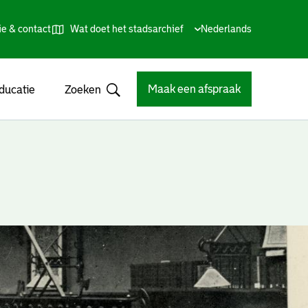
ie & contact
Wat doet het stadsarchief
Huidige
Nederlands
,
Talen
taal:
Kies
andere
taal
Maak een afspraak
ducatie
Zoeken
Open