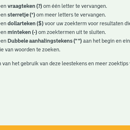
een
vraagteken (?)
om één letter te vervangen.
een
sterretje (*)
om meer letters te vervangen.
een
dollarteken ($)
voor uw zoekterm voor resultaten die
een
minteken (-)
om zoektermen uit te sluiten.
een
Dubbele aanhalingstekens (" ")
aan het begin en ei
ie van woorden te zoeken.
 van het gebruik van deze leestekens en meer zoektips 