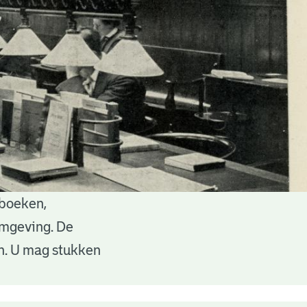
 boeken,
 omgeving. De
en. U mag stukken