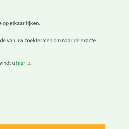
 op elkaar lijken.
nde van uw zoektermen om naar de exacte
vindt u
hier
(link
.
is
extern)