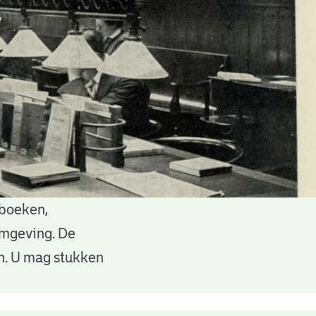
 boeken,
 omgeving. De
en. U mag stukken