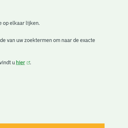
 op elkaar lijken.
nde van uw zoektermen om naar de exacte
vindt u
hier
(link
.
is
extern)