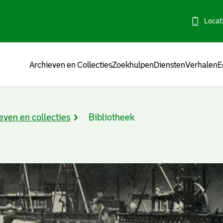
Locat
Menu
Archieven en Collecties
Zoekhulpen
Diensten
Verhalen
E
even en collecties
Bibliotheek