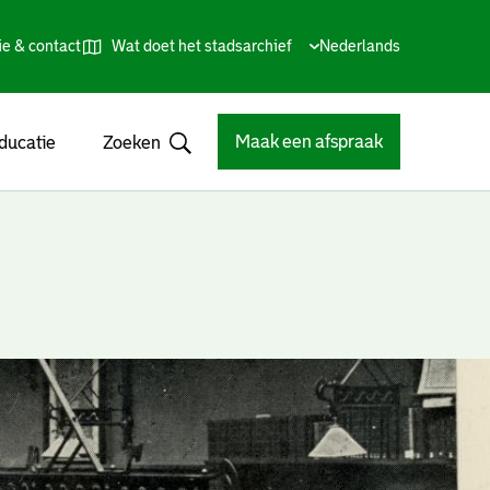
ie & contact
Wat doet het stadsarchief
Huidige
Nederlands
,
Talen
taal:
Kies
andere
taal
Maak een afspraak
ducatie
Zoeken
Open