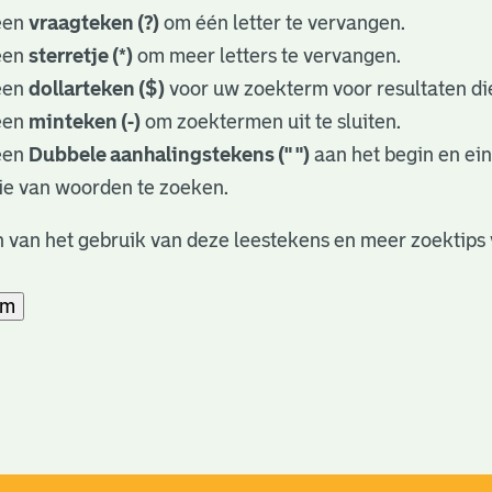
een
vraagteken (?)
om één letter te vervangen.
een
sterretje (*)
om meer letters te vervangen.
een
dollarteken ($)
voor uw zoekterm voor resultaten die
een
minteken (-)
om zoektermen uit te sluiten.
een
Dubbele aanhalingstekens (" ")
aan het begin en ei
ie van woorden te zoeken.
 van het gebruik van deze leestekens en meer zoektips 
am