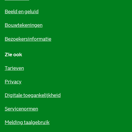
e
Beeld en geluid
n
e
Bouwtekeningen
i
Bezoekersinformatie
n
Zie ook
f
o
Tarieven
r
Privacy
m
Digitale toegankelijkheid
a
t
Servicenormen
i
Melding taalgebruik
e