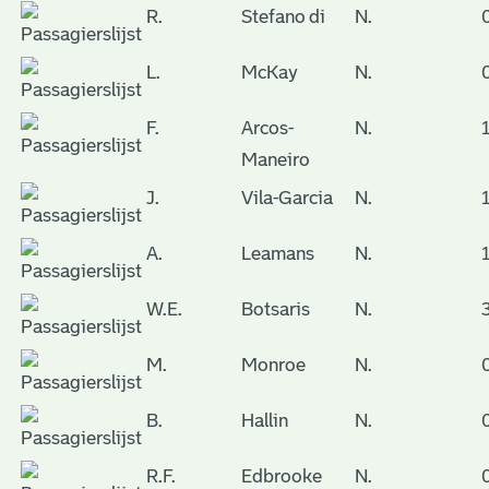
R.
Stefano di
N.
L.
McKay
N.
F.
Arcos-
N.
Maneiro
J.
Vila-Garcia
N.
A.
Leamans
N.
W.E.
Botsaris
N.
M.
Monroe
N.
B.
Hallin
N.
R.F.
Edbrooke
N.