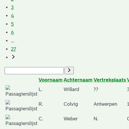
3
4
5
6
...
27
Voornaam
Achternaam
Vertrekplaats
L.
Willard
??
R.
Colvig
Antwerpen
C.
Weber
N.