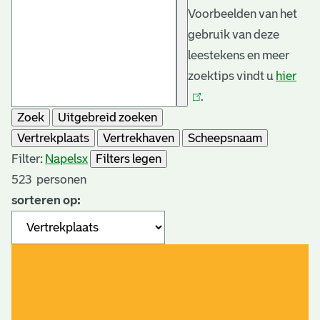
Voorbeelden van het
gebruik van deze
leestekens en meer
zoektips vindt u
hier
(link
.
is
Zoek
Uitgebreid zoeken
exte
Vertrekplaats
Vertrekhaven
Scheepsnaam
Filter:
Napels
x
Filters legen
523
personen
sorteren op: