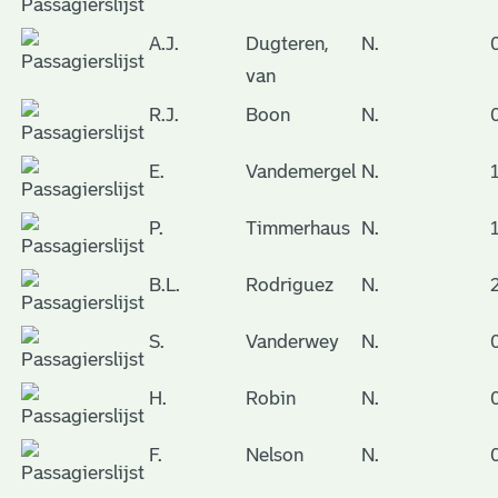
A.J.
Dugteren,
N.
van
R.J.
Boon
N.
E.
Vandemergel
N.
P.
Timmerhaus
N.
B.L.
Rodriguez
N.
S.
Vanderwey
N.
H.
Robin
N.
F.
Nelson
N.