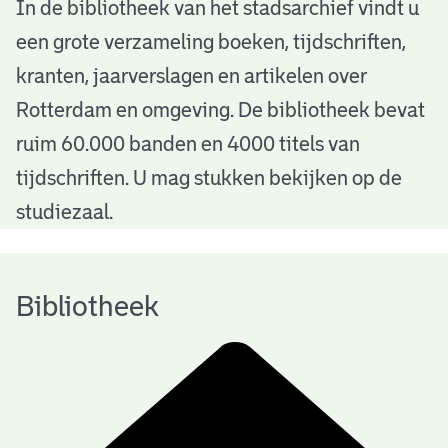
B
In de bibliotheek van het stadsarchief vindt u
een grote verzameling boeken, tijdschriften,
i
kranten, jaarverslagen en artikelen over
b
Rotterdam en omgeving. De bibliotheek bevat
l
ruim 60.000 banden en 4000 titels van
i
tijdschriften. U mag stukken bekijken op de
o
studiezaal.
t
h
Bibliotheek
e
e
k