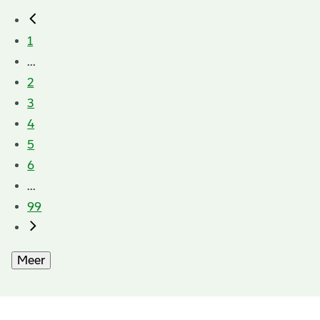
1
...
2
3
4
5
6
...
99
Meer