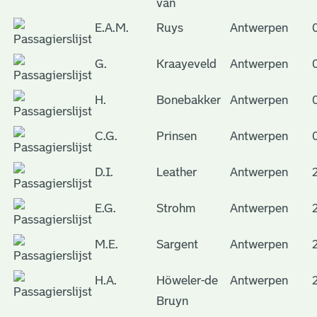
van
E.A.M.
Ruys
Antwerpen
G.
Kraayeveld
Antwerpen
H.
Bonebakker
Antwerpen
C.G.
Prinsen
Antwerpen
D.I.
Leather
Antwerpen
E.G.
Strohm
Antwerpen
M.E.
Sargent
Antwerpen
H.A.
Höweler-de
Antwerpen
Bruyn