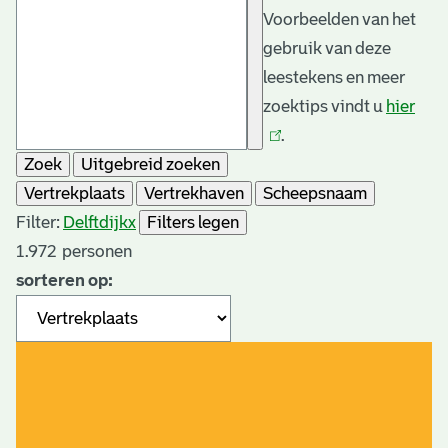
Voorbeelden van het
gebruik van deze
leestekens en meer
zoektips vindt u
hier
(link
.
is
Zoek
Uitgebreid zoeken
exte
Vertrekplaats
Vertrekhaven
Scheepsnaam
Filter:
Delftdijk
x
Filters legen
1.972
personen
sorteren op: