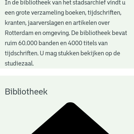
B
In de bibliotheek van het stadsarchief vindt u
een grote verzameling boeken, tijdschriften,
i
kranten, jaarverslagen en artikelen over
b
Rotterdam en omgeving. De bibliotheek bevat
l
ruim 60.000 banden en 4000 titels van
i
tijdschriften. U mag stukken bekijken op de
o
studiezaal.
t
h
Bibliotheek
e
e
k