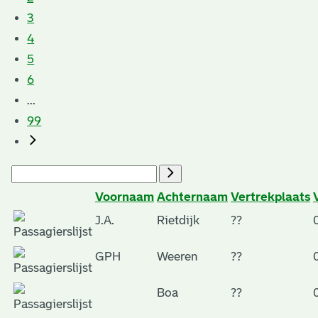
3
4
5
6
...
99
Voornaam
Achternaam
Vertrekplaats
J.A.
Rietdijk
??
GPH
Weeren
??
Boa
??