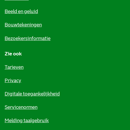
e
Beeld en geluid
n
e
Bouwtekeningen
i
Bezoekersinformatie
n
Zie ook
f
o
Tarieven
r
Privacy
m
Digitale toegankelijkheid
a
t
Servicenormen
i
Melding taalgebruik
e