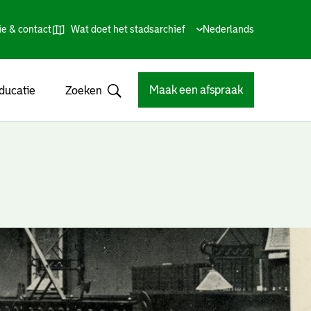
ie & contact
Wat doet het stadsarchief
Huidige
Nederlands
,
Talen
taal:
Kies
andere
taal
Maak een afspraak
ducatie
Zoeken
Open