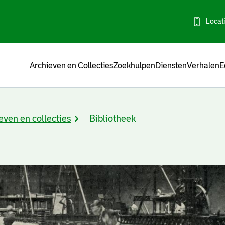
Locat
Menu
Archieven en Collecties
Zoekhulpen
Diensten
Verhalen
E
even en collecties
Bibliotheek