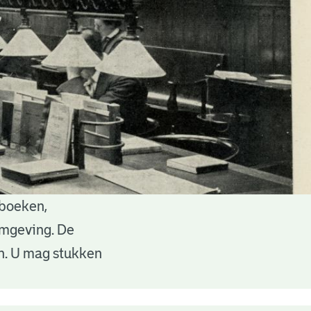
 boeken,
 omgeving. De
en. U mag stukken