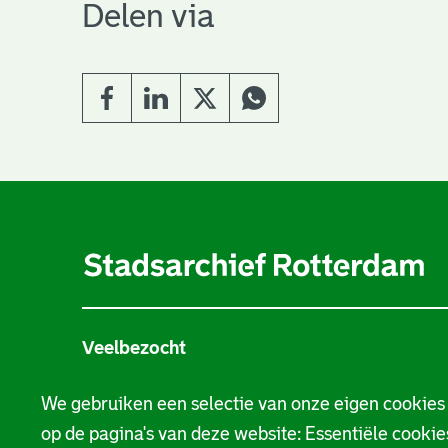
Delen via
A
l
g
e
Veelbezocht
m
Stamboom
e
We gebruiken een selectie van onze eigen cookies
op de pagina's van deze website: Essentiële cookies
n
Beeld en geluid