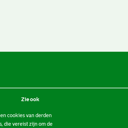
Zie ook
Tarieven
 en cookies van derden
, die vereist zijn om de
Privacy