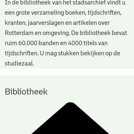
B
In de bibliotheek van het stadsarchief vindt u
een grote verzameling boeken, tijdschriften,
i
kranten, jaarverslagen en artikelen over
b
Rotterdam en omgeving. De bibliotheek bevat
l
ruim 60.000 banden en 4000 titels van
i
tijdschriften. U mag stukken bekijken op de
o
studiezaal.
t
h
Bibliotheek
e
e
k