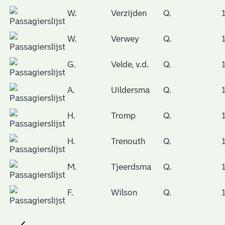
W.
Verzijden
Q.
W.
Verwey
Q.
G.
Velde, v.d.
Q.
A.
Uildersma
Q.
H.
Tromp
Q.
H.
Trenouth
Q.
M.
Tjeerdsma
Q.
F.
Wilson
Q.