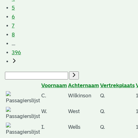
5
6
7
8
...
396
Voornaam
Achternaam
Vertrekplaats
C.
Wilkinson
Q.
W.
West
Q.
I.
Wells
Q.