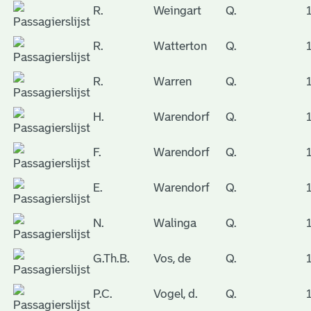
R.
Weingart
Q.
R.
Watterton
Q.
R.
Warren
Q.
H.
Warendorf
Q.
F.
Warendorf
Q.
E.
Warendorf
Q.
N.
Walinga
Q.
G.Th.B.
Vos, de
Q.
P.C.
Vogel, d.
Q.