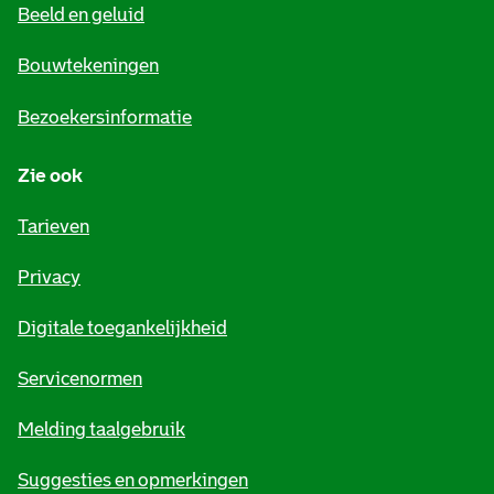
Beeld en geluid
n
e
Bouwtekeningen
i
Bezoekersinformatie
n
Zie ook
f
o
Tarieven
r
Privacy
m
Digitale toegankelijkheid
a
t
Servicenormen
i
Melding taalgebruik
e
Suggesties en opmerkingen