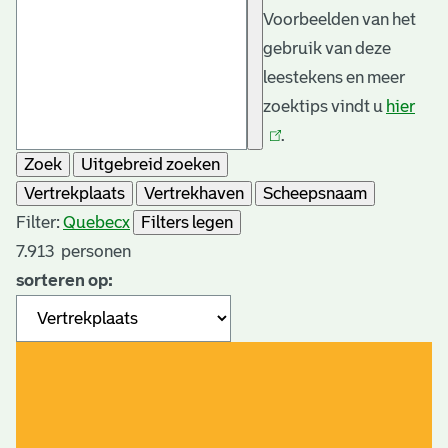
Voorbeelden van het
gebruik van deze
leestekens en meer
zoektips vindt u
hier
(link
.
is
Zoek
Uitgebreid zoeken
exte
Vertrekplaats
Vertrekhaven
Scheepsnaam
Filter:
Quebec
x
Filters legen
7.913
personen
sorteren op: