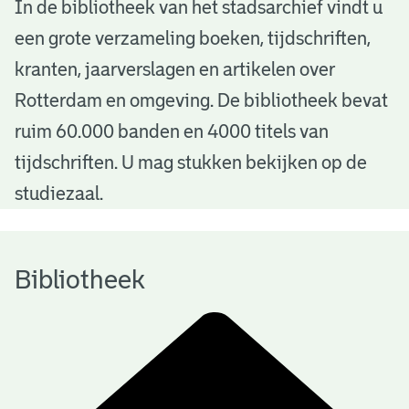
B
In de bibliotheek van het stadsarchief vindt u
een grote verzameling boeken, tijdschriften,
i
kranten, jaarverslagen en artikelen over
b
Rotterdam en omgeving. De bibliotheek bevat
l
ruim 60.000 banden en 4000 titels van
i
tijdschriften. U mag stukken bekijken op de
o
studiezaal.
t
h
Bibliotheek
e
e
k