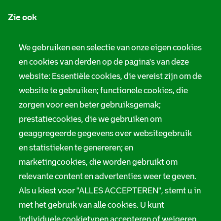
n
Zie ook
f
o
Tarieven
We gebruiken een selectie van onze eigen cookies
r
en cookies van derden op de pagina's van deze
Privacy
m
website: Essentiële cookies, die vereist zijn om de
Digitale toegankelijkheid
a
website te gebruiken; functionele cookies, die
zorgen voor een beter gebruiksgemak;
t
Servicenormen
prestatiecookies, die we gebruiken om
i
Melding taalgebruik
geaggregeerde gegevens over websitegebruik
e
en statistieken te genereren; en
Suggesties en opmerkingen
marketingcookies, die worden gebruikt om
relevante content en advertenties weer te geven.
Stadsarchief Rotterdam
Als u kiest voor "ALLES ACCEPTEREN", stemt u in
Hofdijk 651, 3032 CG Rotterdam
met het gebruik van alle cookies. U kunt
individuele cookietypen accepteren of weigeren