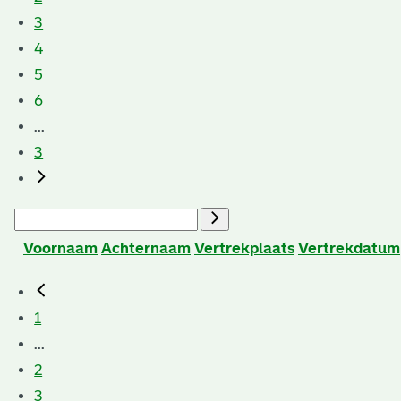
3
4
5
6
...
3
Voornaam
Achternaam
Vertrekplaats
Vertrekdatum
1
...
2
3