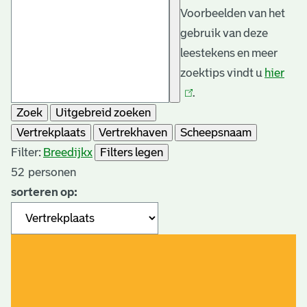
Voorbeelden van het
gebruik van deze
leestekens en meer
zoektips vindt u
hier
(link
.
is
Zoek
Uitgebreid zoeken
exte
Vertrekplaats
Vertrekhaven
Scheepsnaam
Filter:
Breedijk
x
Filters legen
52
personen
sorteren op: