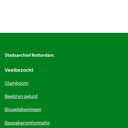
A
l
g
e
Veelbezocht
m
Stamboom
e
Beeld en geluid
n
e
Bouwtekeningen
i
Bezoekersinformatie