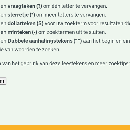
een
vraagteken (?)
om één letter te vervangen.
een
sterretje (*)
om meer letters te vervangen.
een
dollarteken ($)
voor uw zoekterm voor resultaten die
een
minteken (-)
om zoektermen uit te sluiten.
een
Dubbele aanhalingstekens (" ")
aan het begin en ei
ie van woorden te zoeken.
 van het gebruik van deze leestekens en meer zoektips 
am