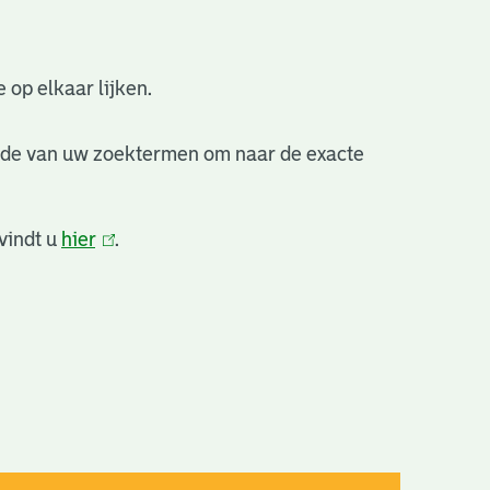
 op elkaar lijken.
nde van uw zoektermen om naar de exacte
vindt u
hier
(link
.
is
extern)