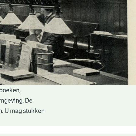
 boeken,
 omgeving. De
en. U mag stukken