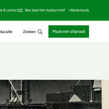
ie & contact
Wat doet het stadsarchief
Huidige
Nederlands
,
Talen
taal:
Kies
andere
taal
Maak een afspraak
ducatie
Zoeken
Open