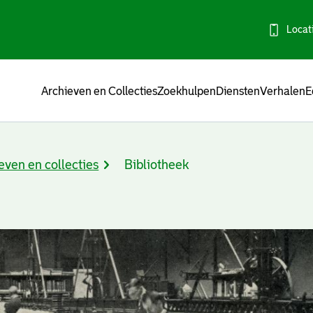
Locat
Menu
Archieven en Collecties
Zoekhulpen
Diensten
Verhalen
E
even en collecties
Bibliotheek