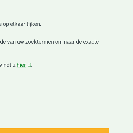
 op elkaar lijken.
nde van uw zoektermen om naar de exacte
vindt u
hier
(link
.
is
extern)