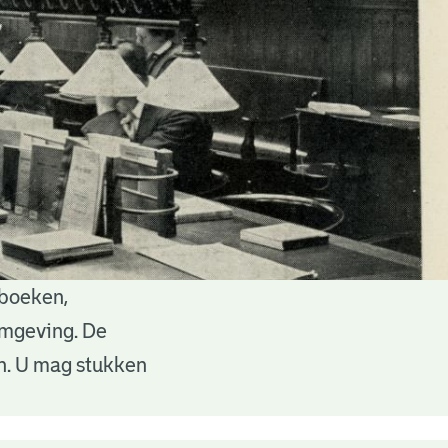
 boeken,
 omgeving. De
en. U mag stukken