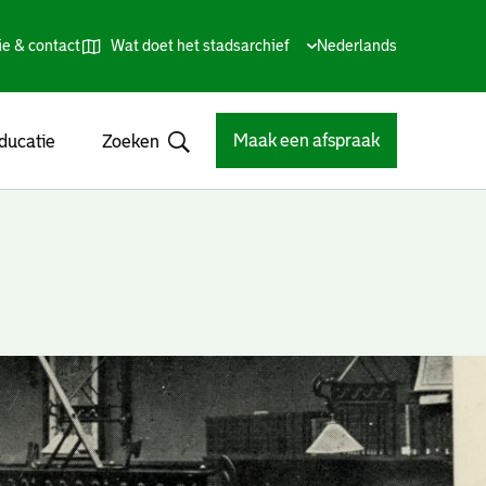
ie & contact
Wat doet het stadsarchief
Huidige
Nederlands
,
Talen
taal:
Kies
andere
taal
Maak een afspraak
ducatie
Zoeken
Open