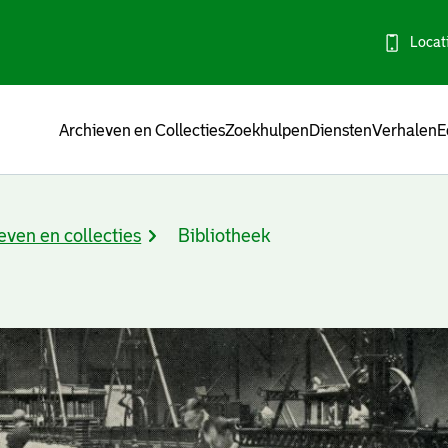
Locat
Menu
Archieven en Collecties
Zoekhulpen
Diensten
Verhalen
E
even en collecties
Bibliotheek