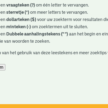
een
vraagteken (?)
om één letter te vervangen.
een
sterretje (*)
om meer letters te vervangen.
een
dollarteken ($)
voor uw zoekterm voor resultaten die
een
minteken (-)
om zoektermen uit te sluiten.
een
Dubbele aanhalingstekens (" ")
aan het begin en ei
ie van woorden te zoeken.
 van het gebruik van deze leestekens en meer zoektips 
am