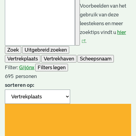
Voorbeelden van het
gebruik van deze
leestekens en meer
zoektips vindt u
hier
(link
.
is
Zoek
Uitgebreid zoeken
exte
Vertrekplaats
Vertrekhaven
Scheepsnaam
Filter:
Gijón
x
Filters legen
695
personen
sorteren op: