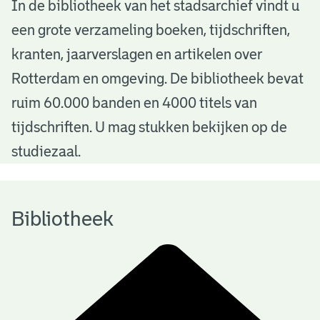
B
In de bibliotheek van het stadsarchief vindt u
een grote verzameling boeken, tijdschriften,
i
kranten, jaarverslagen en artikelen over
b
Rotterdam en omgeving. De bibliotheek bevat
l
ruim 60.000 banden en 4000 titels van
i
tijdschriften. U mag stukken bekijken op de
o
studiezaal.
t
h
Bibliotheek
e
e
k