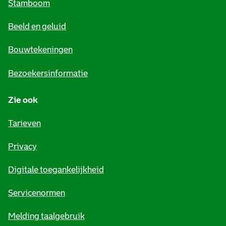
Stamboom
e
Beeld en geluid
n
e
Bouwtekeningen
i
Bezoekersinformatie
n
Zie ook
f
o
Tarieven
r
Privacy
m
Digitale toegankelijkheid
a
t
Servicenormen
i
Melding taalgebruik