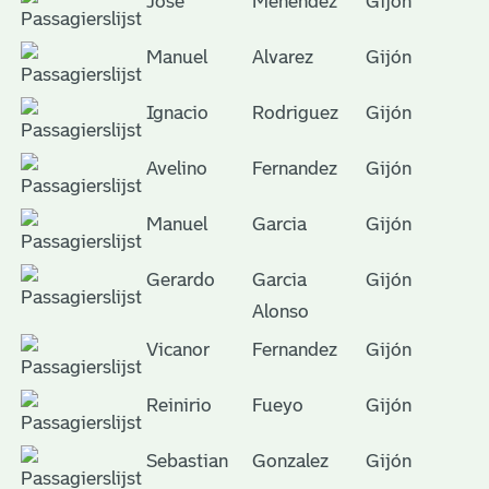
José
Menendez
Gijón
Manuel
Alvarez
Gijón
Ignacio
Rodriguez
Gijón
Avelino
Fernandez
Gijón
Manuel
Garcia
Gijón
Gerardo
Garcia
Gijón
Alonso
Vicanor
Fernandez
Gijón
Reinirio
Fueyo
Gijón
Sebastian
Gonzalez
Gijón