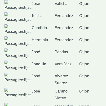
José
Valicha
Gijón
Isicha
Fernandez
Gijón
Candido
Fernandez
Gijón
Herminia
Fernandez
Gijón
José
Pendas
Gijón
Joaquin
Vera Diaz
Gijón
José
Alvarez
Gijón
Suarez
José
Carano
Gijón
Mateo