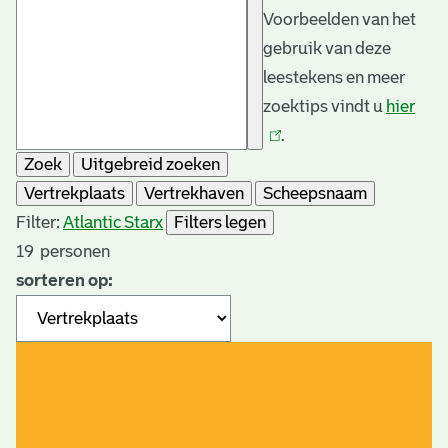
Voorbeelden van het
gebruik van deze
leestekens en meer
zoektips vindt u
hier
(link
.
is
Zoek
Uitgebreid zoeken
exte
Vertrekplaats
Vertrekhaven
Scheepsnaam
Filter:
Atlantic Star
x
Filters legen
19
personen
sorteren op: