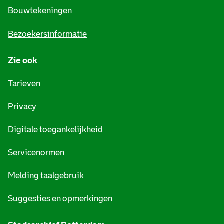
e
Bouwtekeningen
i
Bezoekersinformatie
n
Zie ook
f
o
Tarieven
r
Privacy
m
Digitale toegankelijkheid
a
t
Servicenormen
i
Melding taalgebruik
e
Suggesties en opmerkingen