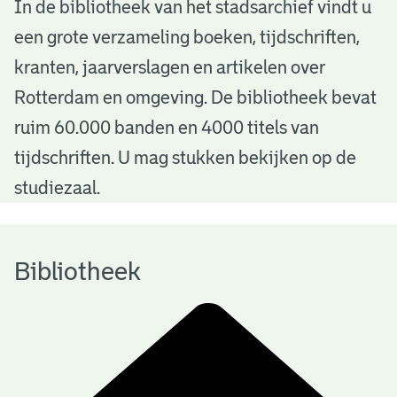
B
In de bibliotheek van het stadsarchief vindt u
een grote verzameling boeken, tijdschriften,
i
kranten, jaarverslagen en artikelen over
b
Rotterdam en omgeving. De bibliotheek bevat
l
ruim 60.000 banden en 4000 titels van
i
tijdschriften. U mag stukken bekijken op de
o
studiezaal.
t
h
Bibliotheek
e
e
k