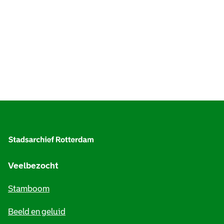
A
l
g
e
Veelbezocht
m
Stamboom
e
Beeld en geluid
n