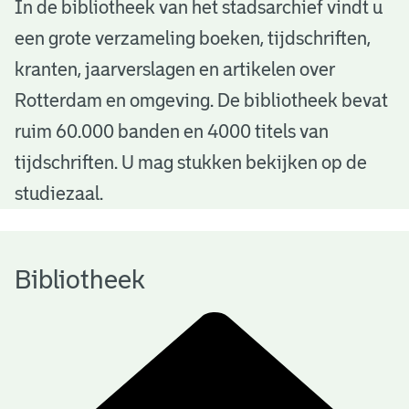
B
In de bibliotheek van het stadsarchief vindt u
een grote verzameling boeken, tijdschriften,
i
kranten, jaarverslagen en artikelen over
b
Rotterdam en omgeving. De bibliotheek bevat
l
ruim 60.000 banden en 4000 titels van
i
tijdschriften. U mag stukken bekijken op de
o
studiezaal.
t
h
Bibliotheek
e
e
k