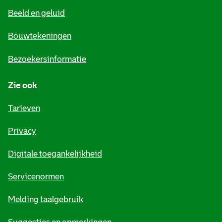
e
Beeld en geluid
n
e
Bouwtekeningen
i
Bezoekersinformatie
n
Zie ook
f
o
Tarieven
r
Privacy
m
Digitale toegankelijkheid
a
t
Servicenormen
i
Melding taalgebruik
e