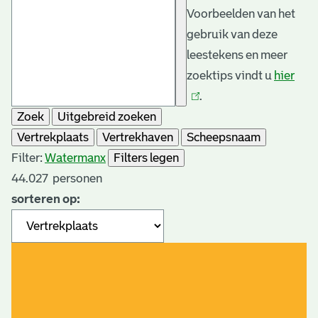
Voorbeelden van het
gebruik van deze
leestekens en meer
zoektips vindt u
hier
(link
.
is
Zoek
Uitgebreid zoeken
exte
Vertrekplaats
Vertrekhaven
Scheepsnaam
Filter:
Waterman
x
Filters legen
44.027
personen
sorteren op: