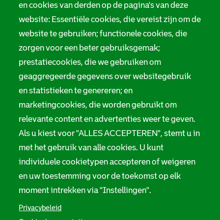
Tarieven
en cookies van derden op de pagina's van deze
r
website: Essentiële cookies, die vereist zijn om de
Privacy
m
website te gebruiken; functionele cookies, die
Digitale toegankelijkheid
zorgen voor een beter gebruiksgemak;
a
prestatiecookies, die we gebruiken om
t
Servicenormen
geaggregeerde gegevens over websitegebruik
i
en statistieken te genereren; en
Melding taalgebruik
e
marketingcookies, die worden gebruikt om
Suggesties en opmerkingen
relevante content en advertenties weer te geven.
Als u kiest voor "ALLES ACCEPTEREN", stemt u in
Stadsarchief Rotterdam
met het gebruik van alle cookies. U kunt
individuele cookietypen accepteren of weigeren
Hofdijk 651, 3032 CG Rotterdam
en uw toestemming voor de toekomst op elk
Postbus 71, 3000 AB Rotterdam
moment intrekken via "Instellingen".
TEL: 010 267 55 55
Privacybeleid