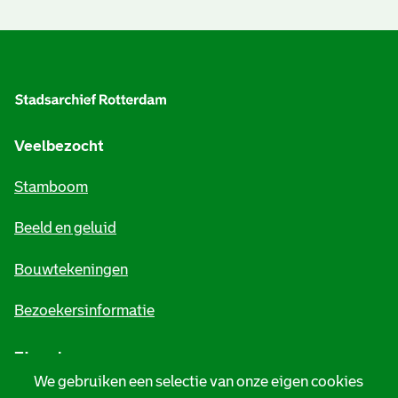
A
l
g
e
Veelbezocht
m
Stamboom
e
Beeld en geluid
n
e
Bouwtekeningen
i
Bezoekersinformatie
n
Zie ook
f
We gebruiken een selectie van onze eigen cookies
o