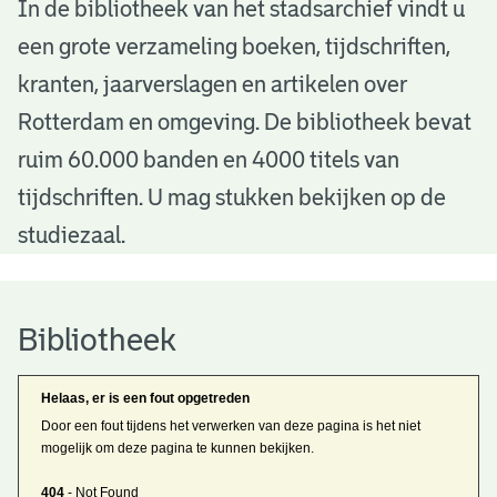
B
In de bibliotheek van het stadsarchief vindt u
een grote verzameling boeken, tijdschriften,
i
kranten, jaarverslagen en artikelen over
b
Rotterdam en omgeving. De bibliotheek bevat
l
ruim 60.000 banden en 4000 titels van
i
tijdschriften. U mag stukken bekijken op de
o
studiezaal.
t
h
Bibliotheek
e
Helaas, er is een fout opgetreden
e
Door een fout tijdens het verwerken van deze pagina is het niet
mogelijk om deze pagina te kunnen bekijken.
k
404
- Not Found