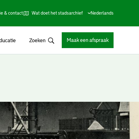
ie & contact
Wat doet het stadsarchief
Huidige
Nederlands
,
Talen
taal:
Kies
andere
taal
Maak een afspraak
ducatie
Zoeken
Open