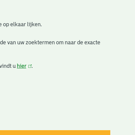
 op elkaar lijken.
nde van uw zoektermen om naar de exacte
vindt u
hier
(link
.
is
extern)