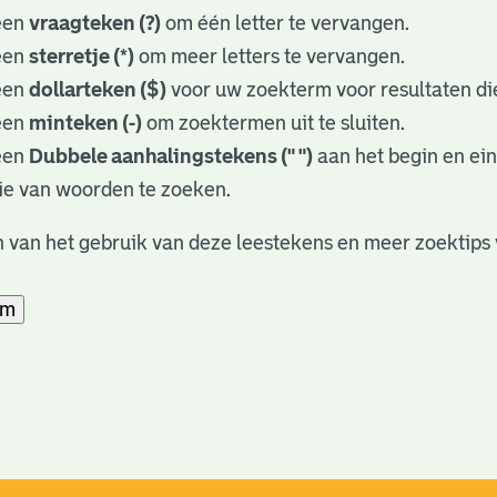
een
vraagteken (?)
om één letter te vervangen.
een
sterretje (*)
om meer letters te vervangen.
een
dollarteken ($)
voor uw zoekterm voor resultaten die
een
minteken (-)
om zoektermen uit te sluiten.
een
Dubbele aanhalingstekens (" ")
aan het begin en ei
ie van woorden te zoeken.
 van het gebruik van deze leestekens en meer zoektips 
am