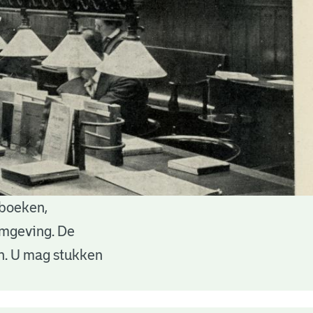
 boeken,
 omgeving. De
en. U mag stukken