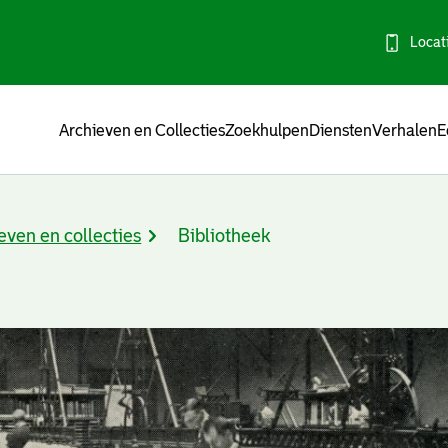
Locat
Menu
Archieven en Collecties
Zoekhulpen
Diensten
Verhalen
E
even en collecties
Bibliotheek