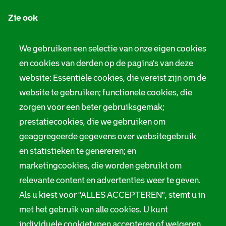
n
Zie ook
f
o
Tarieven
We gebruiken een selectie van onze eigen cookies
r
en cookies van derden op de pagina's van deze
Privacy
m
website: Essentiële cookies, die vereist zijn om de
Digitale toegankelijkheid
a
website te gebruiken; functionele cookies, die
zorgen voor een beter gebruiksgemak;
t
Servicenormen
prestatiecookies, die we gebruiken om
i
Melding taalgebruik
geaggregeerde gegevens over websitegebruik
e
en statistieken te genereren; en
Suggesties en opmerkingen
marketingcookies, die worden gebruikt om
relevante content en advertenties weer te geven.
Stadsarchief Rotterdam
Als u kiest voor "ALLES ACCEPTEREN", stemt u in
Hofdijk 651, 3032 CG Rotterdam
met het gebruik van alle cookies. U kunt
individuele cookietypen accepteren of weigeren