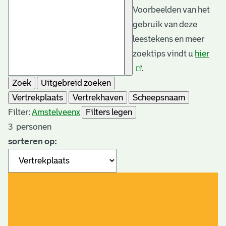
Voorbeelden van het
gebruik van deze
leestekens en meer
zoektips vindt u
hier
(link
.
is
Zoek
Uitgebreid zoeken
exte
Vertrekplaats
Vertrekhaven
Scheepsnaam
Filter:
Amstelveen
x
Filters legen
3
personen
sorteren op: