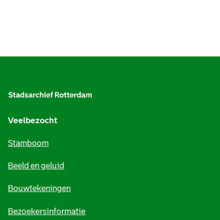
A
l
g
e
Veelbezocht
m
Stamboom
e
Beeld en geluid
n
e
Bouwtekeningen
i
Bezoekersinformatie