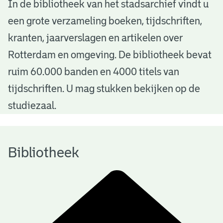
B
In de bibliotheek van het stadsarchief vindt u
een grote verzameling boeken, tijdschriften,
i
kranten, jaarverslagen en artikelen over
b
Rotterdam en omgeving. De bibliotheek bevat
l
ruim 60.000 banden en 4000 titels van
i
tijdschriften. U mag stukken bekijken op de
o
studiezaal.
t
h
Bibliotheek
e
e
k