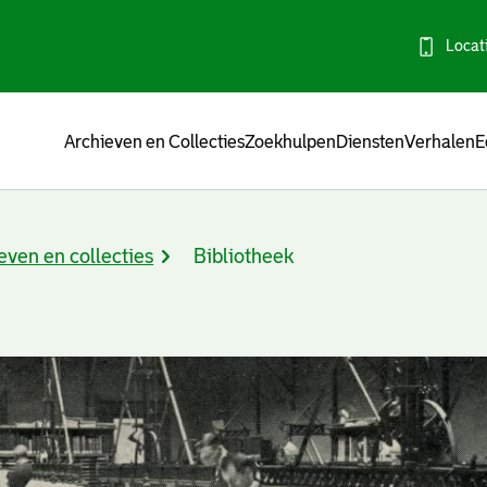
Locat
Menu
Archieven en Collecties
Zoekhulpen
Diensten
Verhalen
E
even en collecties
Bibliotheek