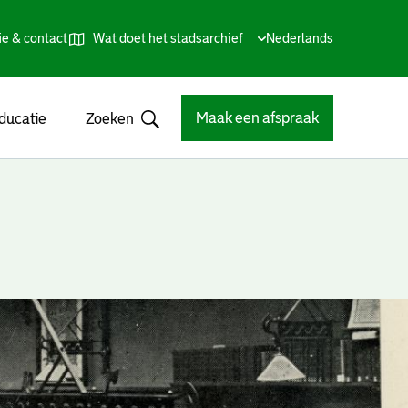
ie & contact
Wat doet het stadsarchief
Huidige
Nederlands
,
Talen
taal:
Kies
andere
taal
Maak een afspraak
ducatie
Zoeken
Open