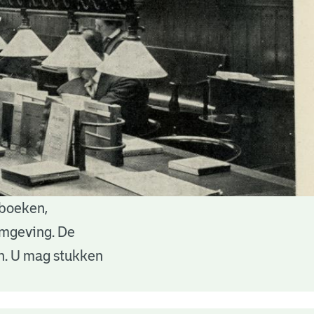
 boeken,
 omgeving. De
en. U mag stukken