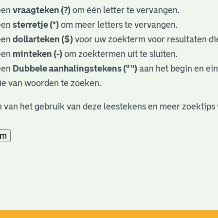
een
vraagteken (?)
om één letter te vervangen.
een
sterretje (*)
om meer letters te vervangen.
een
dollarteken ($)
voor uw zoekterm voor resultaten die
een
minteken (-)
om zoektermen uit te sluiten.
een
Dubbele aanhalingstekens (" ")
aan het begin en ei
ie van woorden te zoeken.
 van het gebruik van deze leestekens en meer zoektips 
am