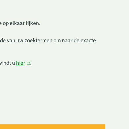
 op elkaar lijken.
nde van uw zoektermen om naar de exacte
vindt u
hier
(link
.
is
extern)