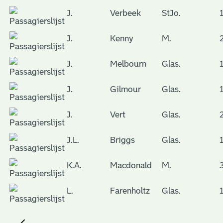
J.
Verbeek
StJo.
J.
Kenny
M.
J.
Melbourn
Glas.
J.
Gilmour
Glas.
J.
Vert
Glas.
J.L.
Briggs
Glas.
K.A.
Macdonald
M.
L.
Farenholtz
Glas.