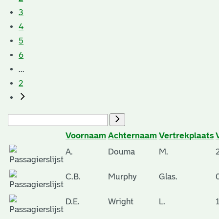
3
4
5
6
...
2
Voornaam
Achternaam
Vertrekplaats
A.
Douma
M.
C.B.
Murphy
Glas.
D.E.
Wright
L.