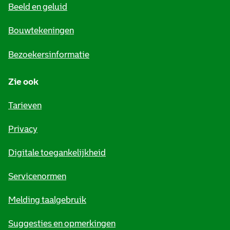
Beeld en geluid
n
e
Bouwtekeningen
i
Bezoekersinformatie
n
Zie ook
f
o
Tarieven
r
Privacy
m
Digitale toegankelijkheid
a
t
Servicenormen
i
Melding taalgebruik
e
Suggesties en opmerkingen