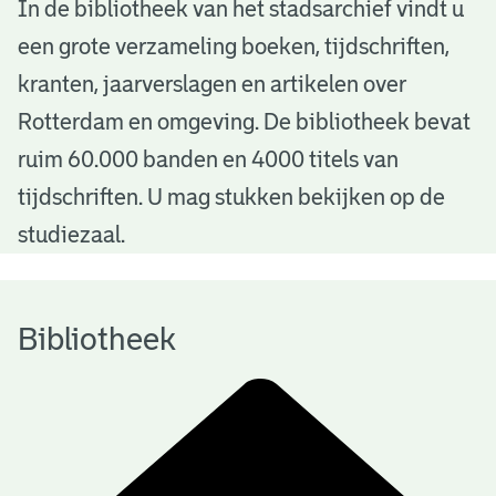
B
In de bibliotheek van het stadsarchief vindt u
een grote verzameling boeken, tijdschriften,
i
kranten, jaarverslagen en artikelen over
b
Rotterdam en omgeving. De bibliotheek bevat
l
ruim 60.000 banden en 4000 titels van
i
tijdschriften. U mag stukken bekijken op de
o
studiezaal.
t
h
Bibliotheek
e
e
k