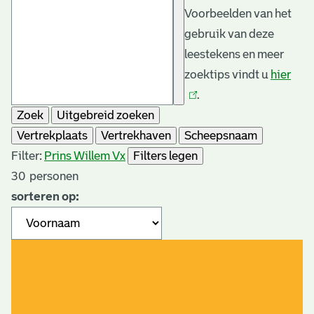
Voorbeelden van het
gebruik van deze
leestekens en meer
zoektips vindt u
hier
(link
.
is
Zoek
Uitgebreid zoeken
exte
Vertrekplaats
Vertrekhaven
Scheepsnaam
Filter:
Prins Willem V
x
Filters legen
30
personen
sorteren op: