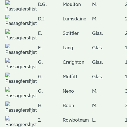
D.G.
Moulton
M.
D.J.
Lumsdaine
M.
E.
Spittler
Glas.
E.
Lang
Glas.
G.
Creighton
Glas.
G.
Moffitt
Glas.
G.
Neno
M.
H.
Boon
M.
I.
Rowbotnam
L.