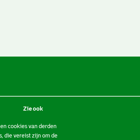
Zie ook
Tarieven
 en cookies van derden
, die vereist zijn om de
Privacy