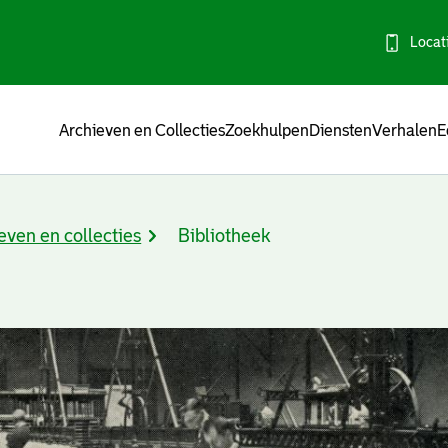
Locat
Menu
Archieven en Collecties
Zoekhulpen
Diensten
Verhalen
E
even en collecties
Bibliotheek