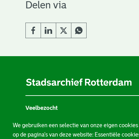
Delen via
A
l
g
e
Veelbezocht
m
Stamboom
e
We gebruiken een selectie van onze eigen cookies
op de pagina's van deze website: Essentiële cookies
n
Beeld en geluid