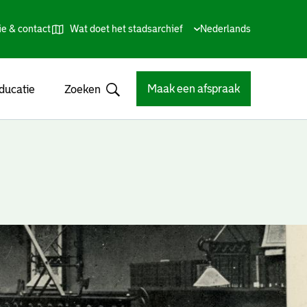
ie & contact
Wat doet het stadsarchief
Huidige
Nederlands
,
Talen
taal:
Kies
andere
taal
Maak een afspraak
ducatie
Zoeken
Open