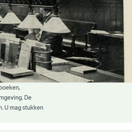
 boeken,
 omgeving. De
en. U mag stukken