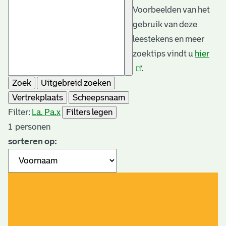
Voorbeelden van het
gebruik van deze
leestekens en meer
zoektips vindt u
hier
(link
.
is
Zoek
Uitgebreid zoeken
exte
Vertrekplaats
Scheepsnaam
Filter:
La. Pa.
x
Filters legen
1
personen
sorteren op: