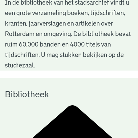
B
In de bibliotheek van het stadsarchief vindt u
een grote verzameling boeken, tijdschriften,
i
kranten, jaarverslagen en artikelen over
b
Rotterdam en omgeving. De bibliotheek bevat
l
ruim 60.000 banden en 4000 titels van
i
tijdschriften. U mag stukken bekijken op de
o
studiezaal.
t
h
Bibliotheek
e
e
k