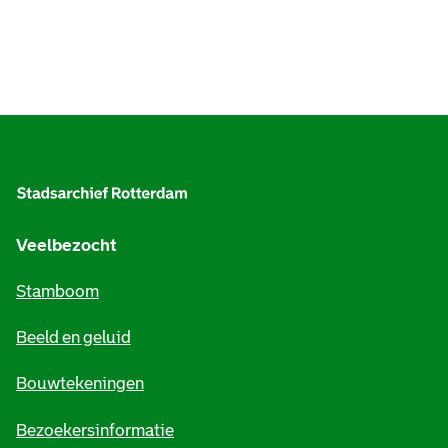
A
l
g
e
Veelbezocht
m
Stamboom
e
Beeld en geluid
n
e
Bouwtekeningen
i
Bezoekersinformatie