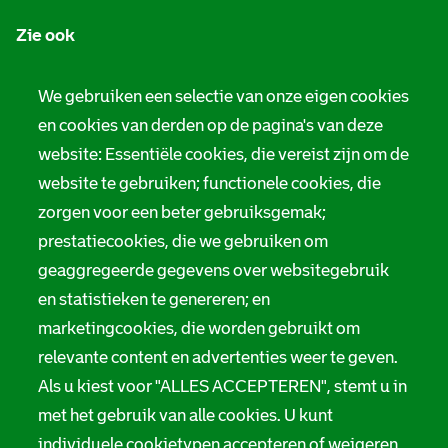
n
Zie ook
f
o
Tarieven
We gebruiken een selectie van onze eigen cookies
r
en cookies van derden op de pagina's van deze
Privacy
m
website: Essentiële cookies, die vereist zijn om de
Digitale toegankelijkheid
a
website te gebruiken; functionele cookies, die
zorgen voor een beter gebruiksgemak;
t
Servicenormen
prestatiecookies, die we gebruiken om
i
Melding taalgebruik
geaggregeerde gegevens over websitegebruik
e
en statistieken te genereren; en
Suggesties en opmerkingen
marketingcookies, die worden gebruikt om
relevante content en advertenties weer te geven.
Stadsarchief Rotterdam
Als u kiest voor "ALLES ACCEPTEREN", stemt u in
Hofdijk 651, 3032 CG Rotterdam
met het gebruik van alle cookies. U kunt
individuele cookietypen accepteren of weigeren