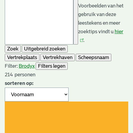
Voorbeelden van het
gebruik van deze
leestekens en meer
zoektips vindt u
hier
(link
.
is
Zoek
Uitgebreid zoeken
exte
Vertrekplaats
Vertrekhaven
Scheepsnaam
Filter:
Brody
x
Filters legen
214
personen
sorteren op: