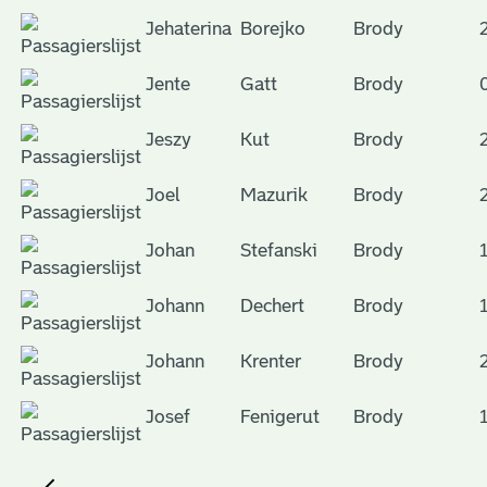
Jehaterina
Borejko
Brody
Jente
Gatt
Brody
Jeszy
Kut
Brody
Joel
Mazurik
Brody
Johan
Stefanski
Brody
Johann
Dechert
Brody
Johann
Krenter
Brody
Josef
Fenigerut
Brody