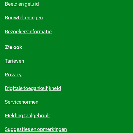
Beeld en geluid
n
e
Bouwtekeningen
i
Bezoekersinformatie
n
Zie ook
f
o
Tarieven
r
Privacy
m
Digitale toegankelijkheid
a
t
Servicenormen
i
Melding taalgebruik
e
Suggesties en opmerkingen