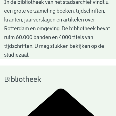
B
In de bibliotheek van het stadsarchief vindt u
een grote verzameling boeken, tijdschriften,
i
kranten, jaarverslagen en artikelen over
b
Rotterdam en omgeving. De bibliotheek bevat
l
ruim 60.000 banden en 4000 titels van
i
tijdschriften. U mag stukken bekijken op de
o
studiezaal.
t
h
Bibliotheek
e
e
k