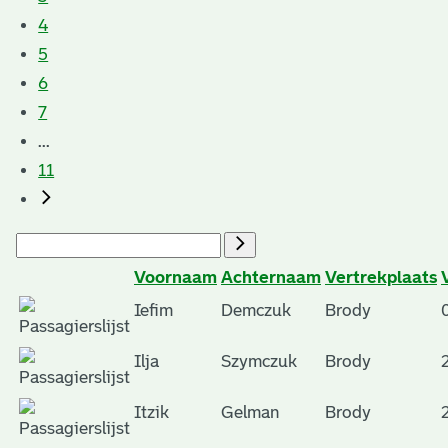
4
5
6
7
...
11
Voornaam
Achternaam
Vertrekplaats
Iefim
Demczuk
Brody
Ilja
Szymczuk
Brody
Itzik
Gelman
Brody