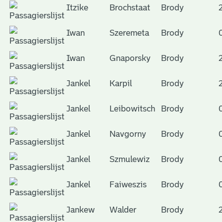
Itzike
Brochstaat
Brody
Iwan
Szeremeta
Brody
Iwan
Gnaporsky
Brody
Jankel
Karpil
Brody
Jankel
Leibowitsch
Brody
Jankel
Navgorny
Brody
Jankel
Szmulewiz
Brody
Jankel
Faiweszis
Brody
Jankew
Walder
Brody