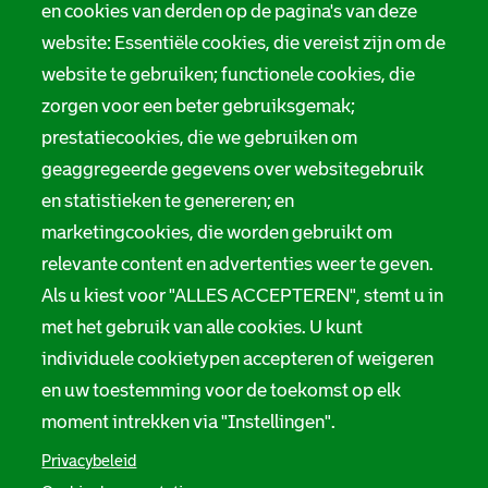
Tarieven
en cookies van derden op de pagina's van deze
r
website: Essentiële cookies, die vereist zijn om de
Privacy
m
website te gebruiken; functionele cookies, die
Digitale toegankelijkheid
zorgen voor een beter gebruiksgemak;
a
prestatiecookies, die we gebruiken om
t
Servicenormen
geaggregeerde gegevens over websitegebruik
i
en statistieken te genereren; en
Melding taalgebruik
e
marketingcookies, die worden gebruikt om
Suggesties en opmerkingen
relevante content en advertenties weer te geven.
Als u kiest voor "ALLES ACCEPTEREN", stemt u in
Stadsarchief Rotterdam
met het gebruik van alle cookies. U kunt
individuele cookietypen accepteren of weigeren
Hofdijk 651, 3032 CG Rotterdam
en uw toestemming voor de toekomst op elk
Postbus 71, 3000 AB Rotterdam
moment intrekken via "Instellingen".
TEL: 010 267 55 55
Privacybeleid