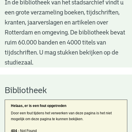
B
In de bibliotheek van het stadsarchief vindt u
een grote verzameling boeken, tijdschriften,
i
kranten, jaarverslagen en artikelen over
b
Rotterdam en omgeving. De bibliotheek bevat
l
ruim 60.000 banden en 4000 titels van
i
tijdschriften. U mag stukken bekijken op de
o
studiezaal.
t
h
Bibliotheek
e
Helaas, er is een fout opgetreden
e
Door een fout tijdens het verwerken van deze pagina is het niet
mogelijk om deze pagina te kunnen bekijken.
k
404
- Not Found