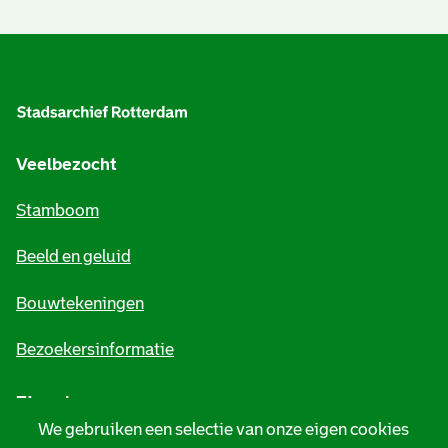
A
l
g
e
Veelbezocht
m
Stamboom
e
Beeld en geluid
n
e
Bouwtekeningen
i
Bezoekersinformatie
n
Zie ook
f
We gebruiken een selectie van onze eigen cookies
o