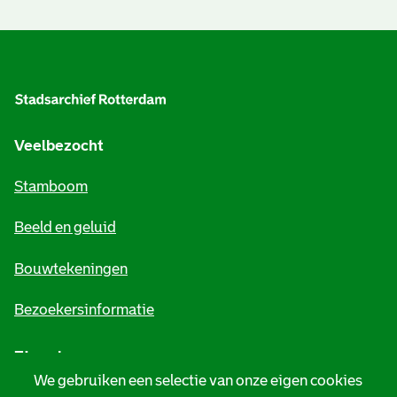
A
l
g
e
Veelbezocht
m
Stamboom
e
Beeld en geluid
n
e
Bouwtekeningen
i
Bezoekersinformatie
n
Zie ook
f
We gebruiken een selectie van onze eigen cookies
o