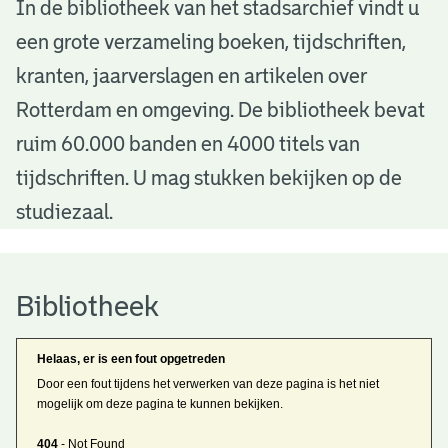
B
In de bibliotheek van het stadsarchief vindt u
een grote verzameling boeken, tijdschriften,
i
kranten, jaarverslagen en artikelen over
b
Rotterdam en omgeving. De bibliotheek bevat
l
ruim 60.000 banden en 4000 titels van
i
tijdschriften. U mag stukken bekijken op de
o
studiezaal.
t
h
Bibliotheek
e
Helaas, er is een fout opgetreden
e
Door een fout tijdens het verwerken van deze pagina is het niet
mogelijk om deze pagina te kunnen bekijken.
k
404
- Not Found