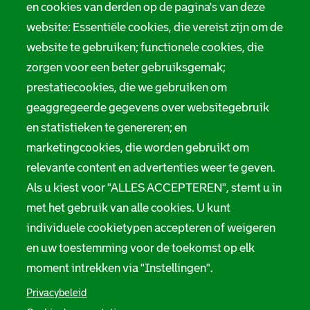
Tarieven
en cookies van derden op de pagina's van deze
r
website: Essentiële cookies, die vereist zijn om de
Privacy
m
website te gebruiken; functionele cookies, die
Digitale toegankelijkheid
zorgen voor een beter gebruiksgemak;
a
prestatiecookies, die we gebruiken om
t
Servicenormen
geaggregeerde gegevens over websitegebruik
i
en statistieken te genereren; en
Melding taalgebruik
e
marketingcookies, die worden gebruikt om
Suggesties en opmerkingen
relevante content en advertenties weer te geven.
Als u kiest voor "ALLES ACCEPTEREN", stemt u in
Stadsarchief Rotterdam
met het gebruik van alle cookies. U kunt
individuele cookietypen accepteren of weigeren
Hofdijk 651, 3032 CG Rotterdam
en uw toestemming voor de toekomst op elk
Postbus 71, 3000 AB Rotterdam
moment intrekken via "Instellingen".
TEL: 010 267 55 55
Privacybeleid