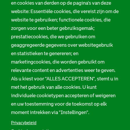
Tarieven
en cookies van derden op de pagina's van deze
r
website: Essentiële cookies, die vereist zijn om de
Privacy
m
website te gebruiken; functionele cookies, die
Digitale toegankelijkheid
zorgen voor een beter gebruiksgemak;
a
prestatiecookies, die we gebruiken om
t
Servicenormen
geaggregeerde gegevens over websitegebruik
i
en statistieken te genereren; en
Melding taalgebruik
e
marketingcookies, die worden gebruikt om
Suggesties en opmerkingen
relevante content en advertenties weer te geven.
Als u kiest voor "ALLES ACCEPTEREN", stemt u in
Stadsarchief Rotterdam
met het gebruik van alle cookies. U kunt
individuele cookietypen accepteren of weigeren
Hofdijk 651, 3032 CG Rotterdam
en uw toestemming voor de toekomst op elk
Postbus 71, 3000 AB Rotterdam
moment intrekken via "Instellingen".
TEL: 010 267 55 55
Privacybeleid