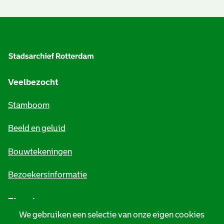
A
l
g
e
Veelbezocht
m
Stamboom
e
Beeld en geluid
n
e
Bouwtekeningen
i
Bezoekersinformatie
n
Zie ook
f
We gebruiken een selectie van onze eigen cookies
o