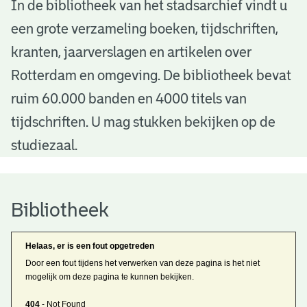
B
In de bibliotheek van het stadsarchief vindt u
een grote verzameling boeken, tijdschriften,
i
kranten, jaarverslagen en artikelen over
b
Rotterdam en omgeving. De bibliotheek bevat
l
ruim 60.000 banden en 4000 titels van
i
tijdschriften. U mag stukken bekijken op de
o
studiezaal.
t
h
Bibliotheek
e
Helaas, er is een fout opgetreden
e
Door een fout tijdens het verwerken van deze pagina is het niet
mogelijk om deze pagina te kunnen bekijken.
k
404
- Not Found