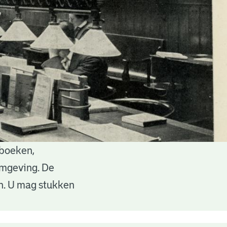
 boeken,
 omgeving. De
en. U mag stukken