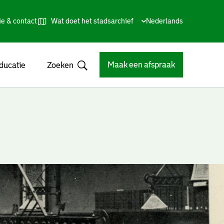
ie & contact
Wat doet het stadsarchief
Huidige
Nederlands
,
Talen
taal:
Kies
andere
taal
Maak een afspraak
ducatie
Zoeken
Open