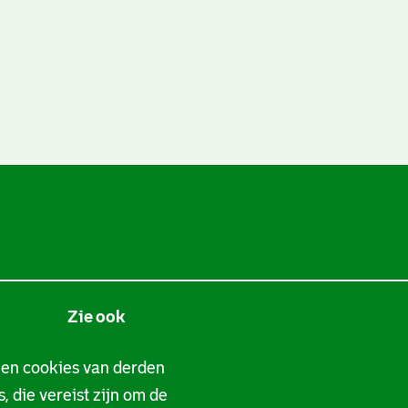
Zie ook
Tarieven
 en cookies van derden
, die vereist zijn om de
Privacy