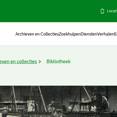
Locat
Menu
Archieven en Collecties
Zoekhulpen
Diensten
Verhalen
E
even en collecties
Bibliotheek