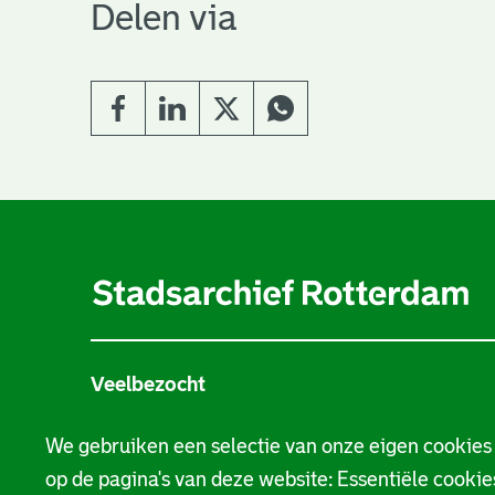
Delen via
A
l
g
e
Veelbezocht
m
Stamboom
e
We gebruiken een selectie van onze eigen cookies
op de pagina's van deze website: Essentiële cookies
n
Beeld en geluid