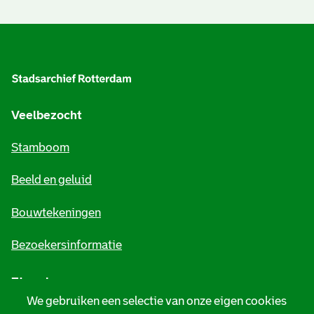
A
l
g
e
Veelbezocht
m
Stamboom
e
Beeld en geluid
n
e
Bouwtekeningen
i
Bezoekersinformatie
n
Zie ook
f
We gebruiken een selectie van onze eigen cookies
o