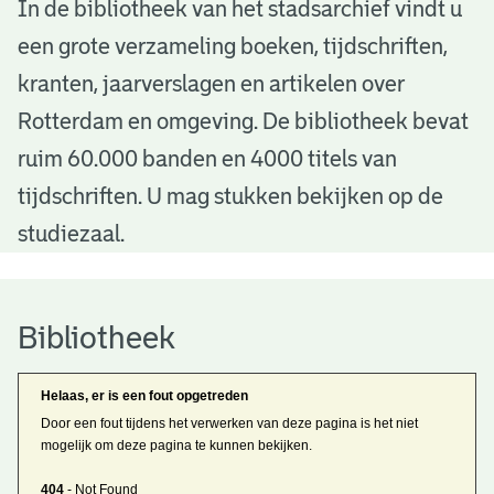
B
In de bibliotheek van het stadsarchief vindt u
een grote verzameling boeken, tijdschriften,
i
kranten, jaarverslagen en artikelen over
b
Rotterdam en omgeving. De bibliotheek bevat
l
ruim 60.000 banden en 4000 titels van
i
tijdschriften. U mag stukken bekijken op de
o
studiezaal.
t
h
Bibliotheek
e
Helaas, er is een fout opgetreden
e
Door een fout tijdens het verwerken van deze pagina is het niet
mogelijk om deze pagina te kunnen bekijken.
k
404
- Not Found