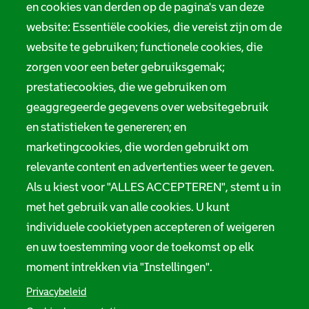
Tarieven
en cookies van derden op de pagina's van deze
r
website: Essentiële cookies, die vereist zijn om de
Privacy
m
website te gebruiken; functionele cookies, die
Digitale toegankelijkheid
zorgen voor een beter gebruiksgemak;
a
prestatiecookies, die we gebruiken om
t
Servicenormen
geaggregeerde gegevens over websitegebruik
i
en statistieken te genereren; en
Melding taalgebruik
e
marketingcookies, die worden gebruikt om
Suggesties en opmerkingen
relevante content en advertenties weer te geven.
Als u kiest voor "ALLES ACCEPTEREN", stemt u in
Stadsarchief Rotterdam
met het gebruik van alle cookies. U kunt
individuele cookietypen accepteren of weigeren
Hofdijk 651, 3032 CG Rotterdam
en uw toestemming voor de toekomst op elk
Postbus 71, 3000 AB Rotterdam
moment intrekken via "Instellingen".
TEL: 010 267 55 55
Privacybeleid