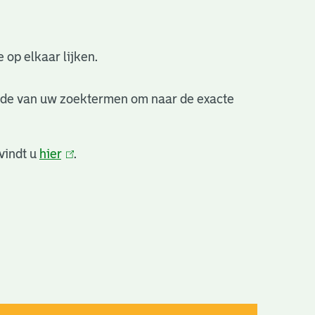
 op elkaar lijken.
nde van uw zoektermen om naar de exacte
vindt u
hier
(link
.
is
extern)