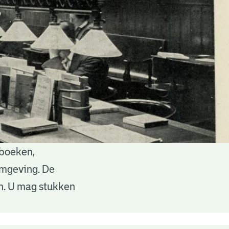
 boeken,
 omgeving. De
en. U mag stukken