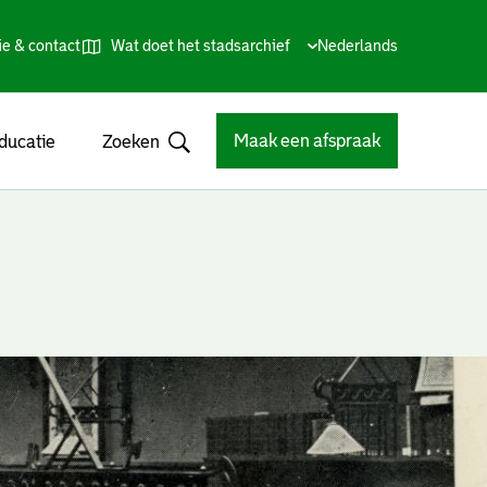
ie & contact
Wat doet het stadsarchief
Huidige
Nederlands
,
Talen
taal:
Kies
andere
taal
Maak een afspraak
ducatie
Zoeken
Open