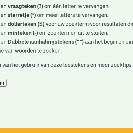
een
vraagteken (?)
om één letter te vervangen.
een
sterretje (*)
om meer letters te vervangen.
een
dollarteken ($)
voor uw zoekterm voor resultaten die
een
minteken (-)
om zoektermen uit te sluiten.
een
Dubbele aanhalingstekens (" ")
aan het begin en ei
ie van woorden te zoeken.
 van het gebruik van deze leestekens en meer zoektips 
am