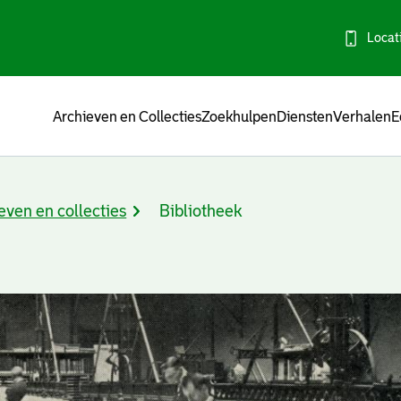
Locat
Menu
Archieven en Collecties
Zoekhulpen
Diensten
Verhalen
E
even en collecties
Bibliotheek