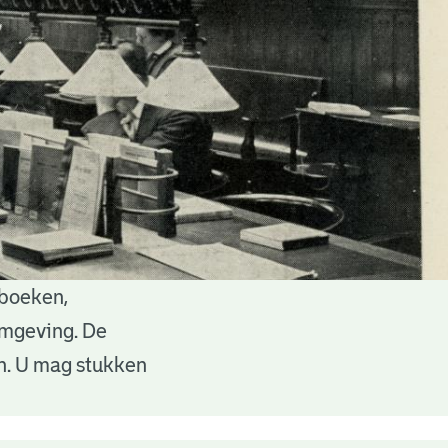
 boeken,
 omgeving. De
en. U mag stukken