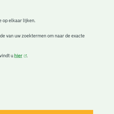
 op elkaar lijken.
nde van uw zoektermen om naar de exacte
vindt u
hier
(link
.
is
extern)