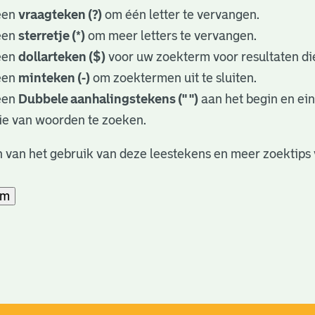
een
vraagteken (?)
om één letter te vervangen.
een
sterretje (*)
om meer letters te vervangen.
een
dollarteken ($)
voor uw zoekterm voor resultaten die
een
minteken (-)
om zoektermen uit te sluiten.
een
Dubbele aanhalingstekens (" ")
aan het begin en ei
ie van woorden te zoeken.
 van het gebruik van deze leestekens en meer zoektips 
am