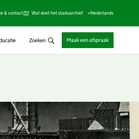
ie & contact
Wat doet het stadsarchief
Huidige
Nederlands
,
Talen
taal:
Kies
andere
taal
Maak een afspraak
ducatie
Zoeken
Open