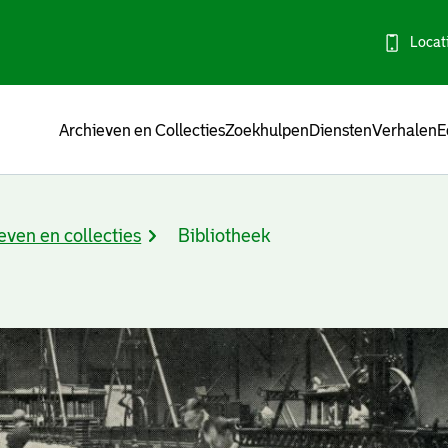
Locat
Menu
Archieven en Collecties
Zoekhulpen
Diensten
Verhalen
E
even en collecties
Bibliotheek