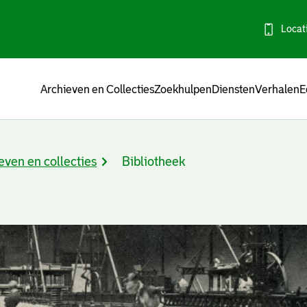
Locat
Menu
Archieven en Collecties
Zoekhulpen
Diensten
Verhalen
E
even en collecties
Bibliotheek