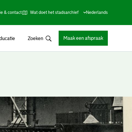
ie & contact
Wat doet het stadsarchief
Huidige
Nederlands
,
Talen
taal:
Kies
andere
taal
Maak een afspraak
ducatie
Zoeken
Open