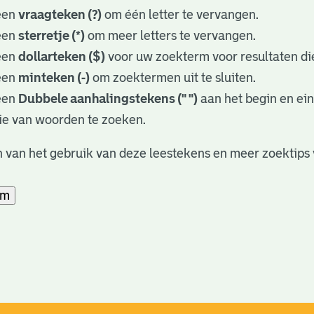
een
vraagteken (?)
om één letter te vervangen.
een
sterretje (*)
om meer letters te vervangen.
een
dollarteken ($)
voor uw zoekterm voor resultaten die
een
minteken (-)
om zoektermen uit te sluiten.
een
Dubbele aanhalingstekens (" ")
aan het begin en ei
ie van woorden te zoeken.
 van het gebruik van deze leestekens en meer zoektips 
am