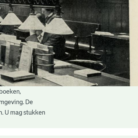
 boeken,
 omgeving. De
en. U mag stukken