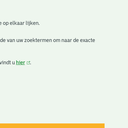
 op elkaar lijken.
nde van uw zoektermen om naar de exacte
vindt u
hier
(link
.
is
extern)