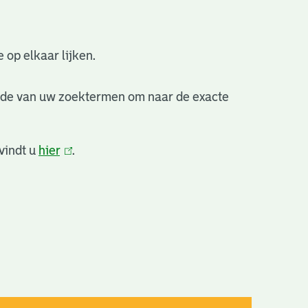
 op elkaar lijken.
nde van uw zoektermen om naar de exacte
vindt u
hier
(link
.
is
extern)