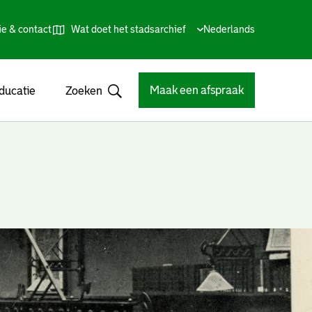
ie & contact
Wat doet het stadsarchief
Huidige
Nederlands
,
Talen
taal:
Kies
andere
taal
Maak een afspraak
ducatie
Zoeken
Open