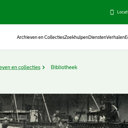
Locat
Menu
Archieven en Collecties
Zoekhulpen
Diensten
Verhalen
E
even en collecties
Bibliotheek