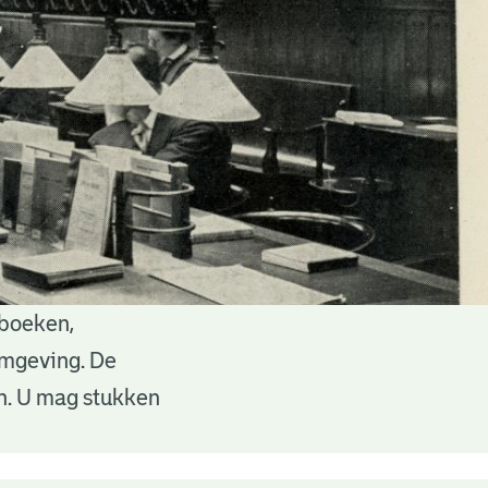
 boeken,
 omgeving. De
en. U mag stukken