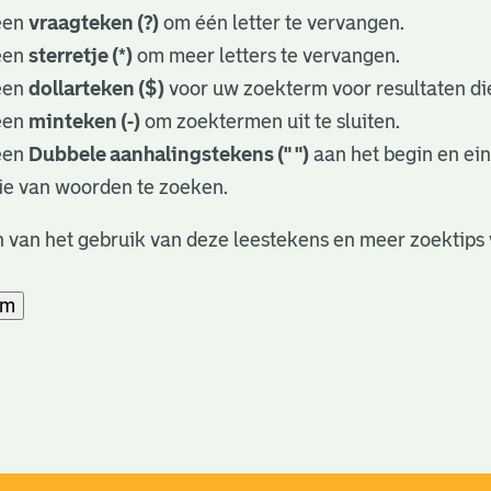
een
vraagteken (?)
om één letter te vervangen.
een
sterretje (*)
om meer letters te vervangen.
een
dollarteken ($)
voor uw zoekterm voor resultaten die
een
minteken (-)
om zoektermen uit te sluiten.
een
Dubbele aanhalingstekens (" ")
aan het begin en ei
ie van woorden te zoeken.
 van het gebruik van deze leestekens en meer zoektips 
am