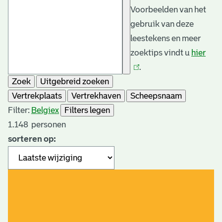
Voorbeelden van het
gebruik van deze
leestekens en meer
zoektips vindt u
hier
(link
.
is
Zoek
Uitgebreid zoeken
exte
Vertrekplaats
Vertrekhaven
Scheepsnaam
Filter:
Belgie
x
Filters legen
1.148
personen
sorteren op: