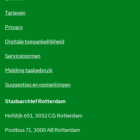
f
o
Tarieven
r
Privacy
m
Digitale toegankelijkheid
a
t
Servicenormen
i
Melding taalgebruik
e
Suggesties en opmerkingen
Stadsarchief Rotterdam
Hofdijk 651, 3032 CG Rotterdam
Postbus 71, 3000 AB Rotterdam