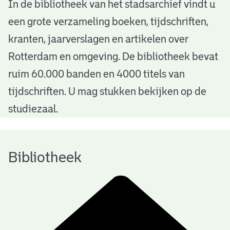
B
In de bibliotheek van het stadsarchief vindt u
een grote verzameling boeken, tijdschriften,
i
kranten, jaarverslagen en artikelen over
b
Rotterdam en omgeving. De bibliotheek bevat
l
ruim 60.000 banden en 4000 titels van
i
tijdschriften. U mag stukken bekijken op de
o
studiezaal.
t
h
Bibliotheek
e
e
k