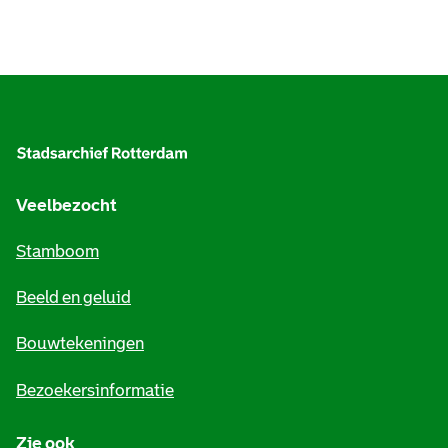
A
l
g
e
Veelbezocht
m
Stamboom
e
Beeld en geluid
n
e
Bouwtekeningen
i
Bezoekersinformatie
n
Zie ook