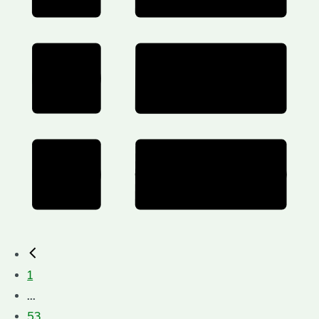
1
...
53