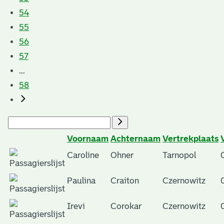
54
55
56
57
...
58
Voornaam
Achternaam
Vertrekplaats
Caroline
Ohner
Tarnopol
Paulina
Craiton
Czernowitz
Irevi
Corokar
Czernowitz