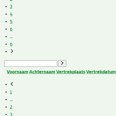
3
4
5
6
...
6
Voornaam
Achternaam
Vertrekplaats
Vertrekdatum
1
...
2
3