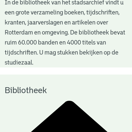
B
In de bibliotheek van het stadsarchief vindt u
een grote verzameling boeken, tijdschriften,
i
kranten, jaarverslagen en artikelen over
b
Rotterdam en omgeving. De bibliotheek bevat
l
ruim 60.000 banden en 4000 titels van
i
tijdschriften. U mag stukken bekijken op de
o
studiezaal.
t
h
Bibliotheek
e
e
k