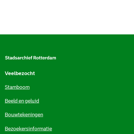
A
l
g
e
Veelbezocht
m
Stamboom
e
Beeld en geluid
n
e
Bouwtekeningen
i
Bezoekersinformatie