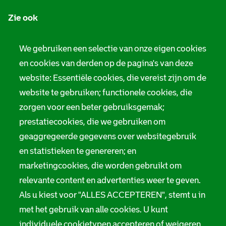
n
Zie ook
f
o
Tarieven
We gebruiken een selectie van onze eigen cookies
r
en cookies van derden op de pagina's van deze
Privacy
m
website: Essentiële cookies, die vereist zijn om de
Digitale toegankelijkheid
a
website te gebruiken; functionele cookies, die
zorgen voor een beter gebruiksgemak;
t
Servicenormen
prestatiecookies, die we gebruiken om
i
Melding taalgebruik
geaggregeerde gegevens over websitegebruik
e
en statistieken te genereren; en
Suggesties en opmerkingen
marketingcookies, die worden gebruikt om
relevante content en advertenties weer te geven.
Stadsarchief Rotterdam
Als u kiest voor "ALLES ACCEPTEREN", stemt u in
Hofdijk 651, 3032 CG Rotterdam
met het gebruik van alle cookies. U kunt
individuele cookietypen accepteren of weigeren