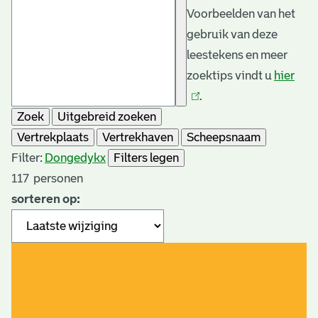
Voorbeelden van het
gebruik van deze
leestekens en meer
zoektips vindt u
hier
(link
.
is
Zoek
Uitgebreid zoeken
exte
Vertrekplaats
Vertrekhaven
Scheepsnaam
Filter:
Dongedyk
x
Filters legen
117
personen
sorteren op: