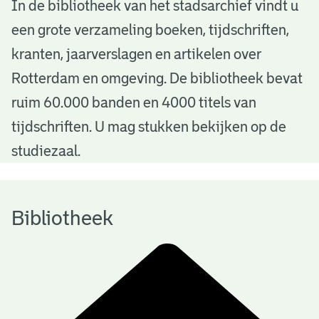
B
In de bibliotheek van het stadsarchief vindt u
een grote verzameling boeken, tijdschriften,
i
kranten, jaarverslagen en artikelen over
b
Rotterdam en omgeving. De bibliotheek bevat
l
ruim 60.000 banden en 4000 titels van
i
tijdschriften. U mag stukken bekijken op de
o
studiezaal.
t
h
Bibliotheek
e
e
k