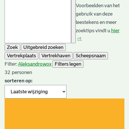
Voorbeelden van het
gebruik van deze
leestekens en meer
zoektips vindt u
hier
(link
.
is
Zoek
Uitgebreid zoeken
exte
Vertrekplaats
Vertrekhaven
Scheepsnaam
Filter:
Aleksandrowo
x
Filters legen
32
personen
sorteren op: