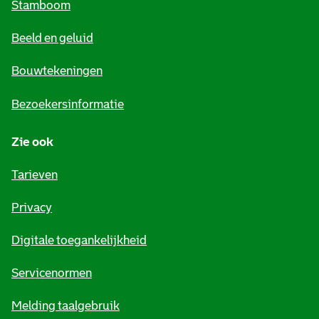
Stamboom
e
Beeld en geluid
n
e
Bouwtekeningen
i
Bezoekersinformatie
n
Zie ook
f
o
Tarieven
r
Privacy
m
Digitale toegankelijkheid
a
t
Servicenormen
i
Melding taalgebruik