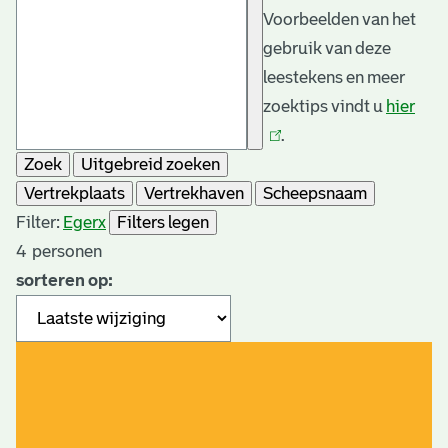
Voorbeelden van het
gebruik van deze
leestekens en meer
zoektips vindt u
hier
(link
.
is
Zoek
Uitgebreid zoeken
exte
Vertrekplaats
Vertrekhaven
Scheepsnaam
Filter:
Eger
x
Filters legen
4
personen
sorteren op: