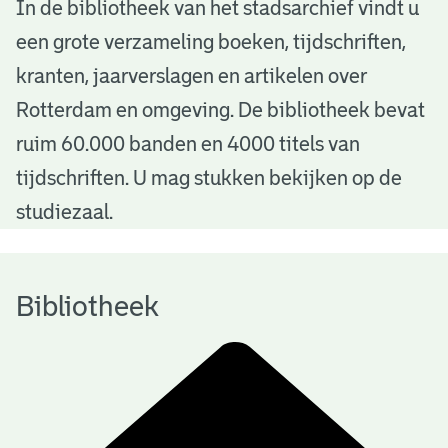
B
In de bibliotheek van het stadsarchief vindt u
een grote verzameling boeken, tijdschriften,
i
kranten, jaarverslagen en artikelen over
b
Rotterdam en omgeving. De bibliotheek bevat
l
ruim 60.000 banden en 4000 titels van
i
tijdschriften. U mag stukken bekijken op de
o
studiezaal.
t
h
Bibliotheek
e
e
k