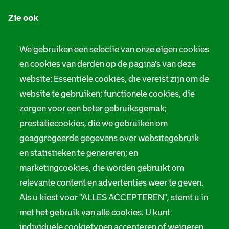
n
Zie ook
f
o
Tarieven
We gebruiken een selectie van onze eigen cookies
r
en cookies van derden op de pagina's van deze
Privacy
m
website: Essentiële cookies, die vereist zijn om de
Digitale toegankelijkheid
a
website te gebruiken; functionele cookies, die
zorgen voor een beter gebruiksgemak;
t
Servicenormen
prestatiecookies, die we gebruiken om
i
Melding taalgebruik
geaggregeerde gegevens over websitegebruik
e
en statistieken te genereren; en
Suggesties en opmerkingen
marketingcookies, die worden gebruikt om
relevante content en advertenties weer te geven.
Stadsarchief Rotterdam
Als u kiest voor "ALLES ACCEPTEREN", stemt u in
Hofdijk 651, 3032 CG Rotterdam
met het gebruik van alle cookies. U kunt
individuele cookietypen accepteren of weigeren