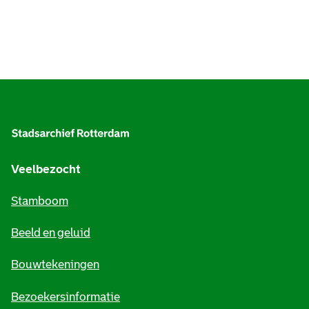
A
l
g
e
Veelbezocht
m
Stamboom
e
Beeld en geluid
n
e
Bouwtekeningen
i
Bezoekersinformatie