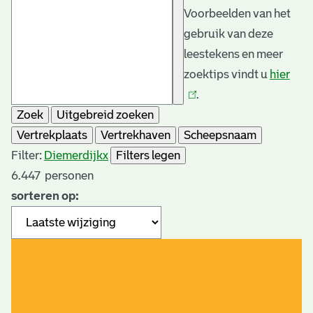
Voorbeelden van het
gebruik van deze
leestekens en meer
zoektips vindt u
hier
(link
.
is
Zoek
Uitgebreid zoeken
exte
Vertrekplaats
Vertrekhaven
Scheepsnaam
Filter:
Diemerdijk
x
Filters legen
6.447
personen
sorteren op: