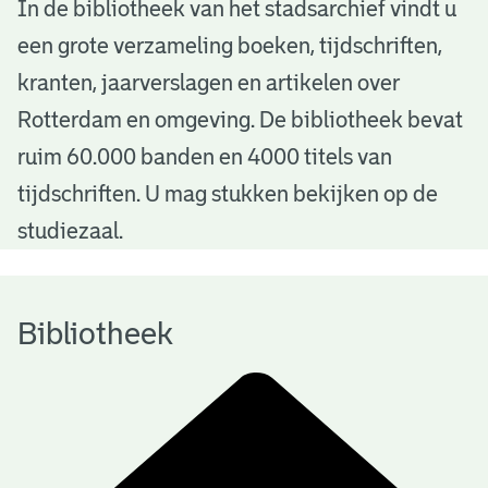
B
In de bibliotheek van het stadsarchief vindt u
een grote verzameling boeken, tijdschriften,
i
kranten, jaarverslagen en artikelen over
b
Rotterdam en omgeving. De bibliotheek bevat
l
ruim 60.000 banden en 4000 titels van
i
tijdschriften. U mag stukken bekijken op de
o
studiezaal.
t
h
Bibliotheek
e
e
k