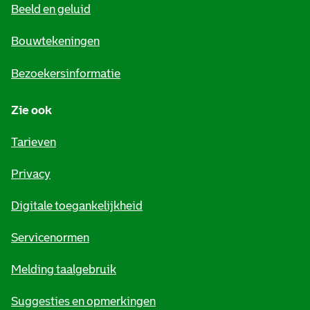
Beeld en geluid
n
e
Bouwtekeningen
i
Bezoekersinformatie
n
Zie ook
f
o
Tarieven
r
Privacy
m
Digitale toegankelijkheid
a
t
Servicenormen
i
Melding taalgebruik
e
Suggesties en opmerkingen