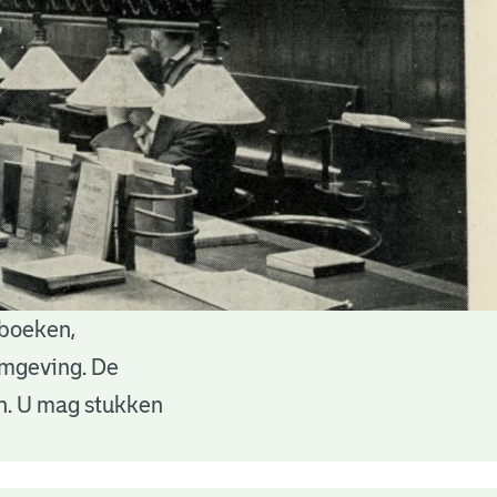
 boeken,
 omgeving. De
en. U mag stukken