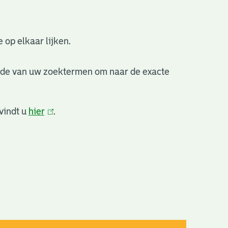
 op elkaar lijken.
nde van uw zoektermen om naar de exacte
vindt u
hier
(link
.
is
extern)