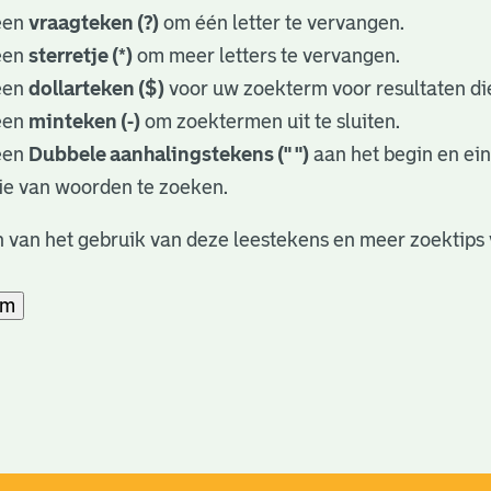
een
vraagteken (?)
om één letter te vervangen.
een
sterretje (*)
om meer letters te vervangen.
een
dollarteken ($)
voor uw zoekterm voor resultaten die
een
minteken (-)
om zoektermen uit te sluiten.
een
Dubbele aanhalingstekens (" ")
aan het begin en ei
ie van woorden te zoeken.
 van het gebruik van deze leestekens en meer zoektips 
am