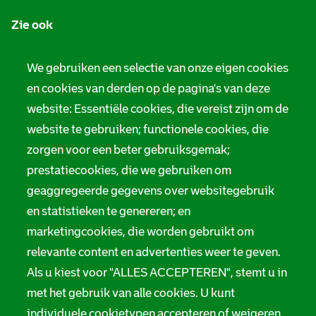
n
Zie ook
f
o
Tarieven
We gebruiken een selectie van onze eigen cookies
r
en cookies van derden op de pagina's van deze
Privacy
m
website: Essentiële cookies, die vereist zijn om de
Digitale toegankelijkheid
a
website te gebruiken; functionele cookies, die
zorgen voor een beter gebruiksgemak;
t
Servicenormen
prestatiecookies, die we gebruiken om
i
Melding taalgebruik
geaggregeerde gegevens over websitegebruik
e
en statistieken te genereren; en
Suggesties en opmerkingen
marketingcookies, die worden gebruikt om
relevante content en advertenties weer te geven.
Stadsarchief Rotterdam
Als u kiest voor "ALLES ACCEPTEREN", stemt u in
Hofdijk 651, 3032 CG Rotterdam
met het gebruik van alle cookies. U kunt
individuele cookietypen accepteren of weigeren