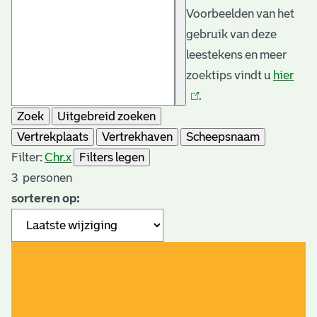
Voorbeelden van het
gebruik van deze
leestekens en meer
zoektips vindt u
hier
(link
.
is
Zoek
Uitgebreid zoeken
exte
Vertrekplaats
Vertrekhaven
Scheepsnaam
Filter:
Chr.
x
Filters legen
3
personen
sorteren op: