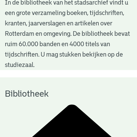
B
In de bibliotheek van het stadsarchief vindt u
een grote verzameling boeken, tijdschriften,
i
kranten, jaarverslagen en artikelen over
b
Rotterdam en omgeving. De bibliotheek bevat
l
ruim 60.000 banden en 4000 titels van
i
tijdschriften. U mag stukken bekijken op de
o
studiezaal.
t
h
Bibliotheek
e
e
k