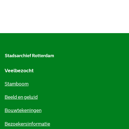
A
l
g
e
Veelbezocht
m
Stamboom
e
Beeld en geluid
n
e
Bouwtekeningen
i
Bezoekersinformatie