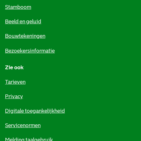
m
Stamboom
e
Beeld en geluid
n
e
Bouwtekeningen
i
Bezoekersinformatie
n
Zie ook
f
o
Tarieven
r
Privacy
m
Digitale toegankelijkheid
a
t
Servicenormen
i
Melding taalgebruik