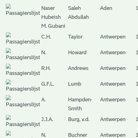
Naser
Saleh
Aden
Hubeish
Abdullah
M. Gubani
C.H.
Taylor
Antwerpen
N.
Howard
Antwerpen
R.H.
Andrews
Antwerpen
G.F.L.
Lumb
Antwerpen
A.
Hampden-
Antwerpen
Smith
J.J.A.
Burg, v.d.
Antwerpen
N.
Buchner
Antwerpen