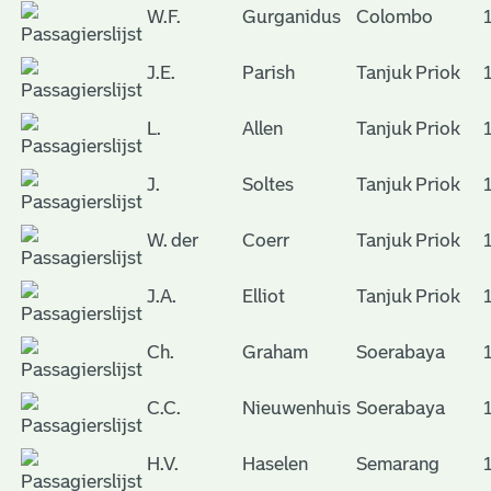
W.F.
Gurganidus
Colombo
J.E.
Parish
Tanjuk Priok
L.
Allen
Tanjuk Priok
J.
Soltes
Tanjuk Priok
W. der
Coerr
Tanjuk Priok
J.A.
Elliot
Tanjuk Priok
Ch.
Graham
Soerabaya
C.C.
Nieuwenhuis
Soerabaya
H.V.
Haselen
Semarang