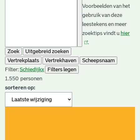
Voorbeelden van het
gebruik van deze
leestekens en meer
zoektips vindt u
hier
(link
.
is
Zoek
Uitgebreid zoeken
exte
Vertrekplaats
Vertrekhaven
Scheepsnaam
Filter:
Schiedijk
x
Filters legen
1.550
personen
sorteren op: