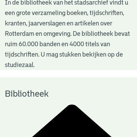
B
In de bibliotheek van het stadsarchief vindt u
een grote verzameling boeken, tijdschriften,
i
kranten, jaarverslagen en artikelen over
b
Rotterdam en omgeving. De bibliotheek bevat
l
ruim 60.000 banden en 4000 titels van
i
tijdschriften. U mag stukken bekijken op de
o
studiezaal.
t
h
Bibliotheek
e
e
k