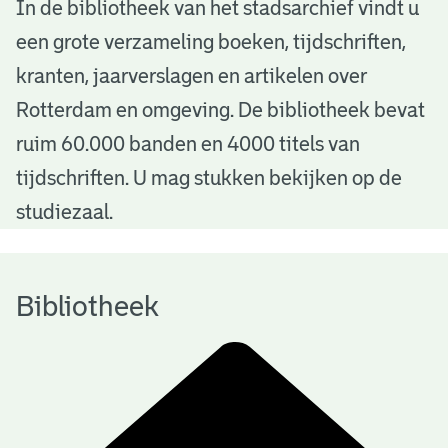
B
In de bibliotheek van het stadsarchief vindt u
een grote verzameling boeken, tijdschriften,
i
kranten, jaarverslagen en artikelen over
b
Rotterdam en omgeving. De bibliotheek bevat
l
ruim 60.000 banden en 4000 titels van
i
tijdschriften. U mag stukken bekijken op de
o
studiezaal.
t
h
Bibliotheek
e
e
k