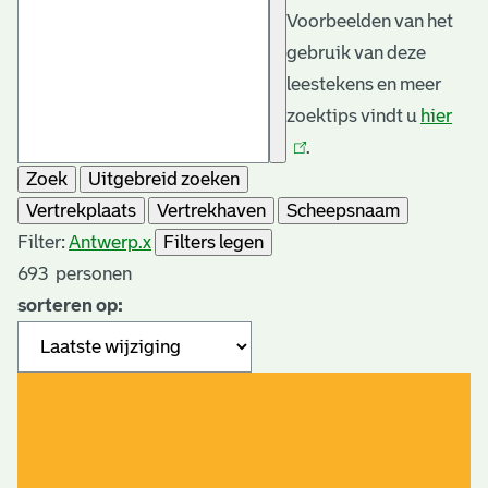
Voorbeelden van het
gebruik van deze
leestekens en meer
zoektips vindt u
hier
(link
.
is
Zoek
Uitgebreid zoeken
exte
Vertrekplaats
Vertrekhaven
Scheepsnaam
Filter:
Antwerp.
x
Filters legen
693
personen
sorteren op: