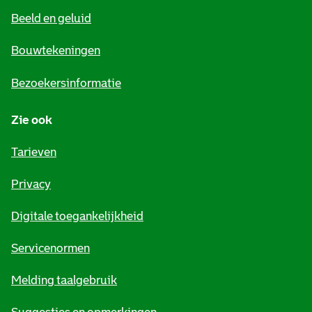
e
Beeld en geluid
n
e
Bouwtekeningen
i
Bezoekersinformatie
n
Zie ook
f
o
Tarieven
r
Privacy
m
Digitale toegankelijkheid
a
t
Servicenormen
i
Melding taalgebruik
e