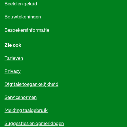
Beeld en geluid
n
e
Bouwtekeningen
i
Bezoekersinformatie
n
Zie ook
f
o
Tarieven
r
Privacy
m
Digitale toegankelijkheid
a
t
Servicenormen
i
Melding taalgebruik
e
Suggesties en opmerkingen