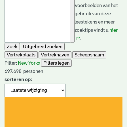
Voorbeelden van het
gebruik van deze
leestekens en meer
zoektips vindt u
hier
(link
.
is
Zoek
Uitgebreid zoeken
exte
Vertrekplaats
Vertrekhaven
Scheepsnaam
Filter:
New York
x
Filters legen
697.698
personen
sorteren op: