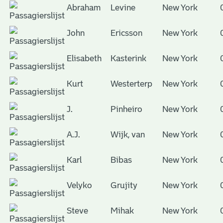
Abraham
Levine
New York
John
Ericsson
New York
Elisabeth
Kasterink
New York
Kurt
Westerterp
New York
J.
Pinheiro
New York
A.J.
Wijk, van
New York
Karl
Bibas
New York
Velyko
Grujity
New York
Steve
Mihak
New York