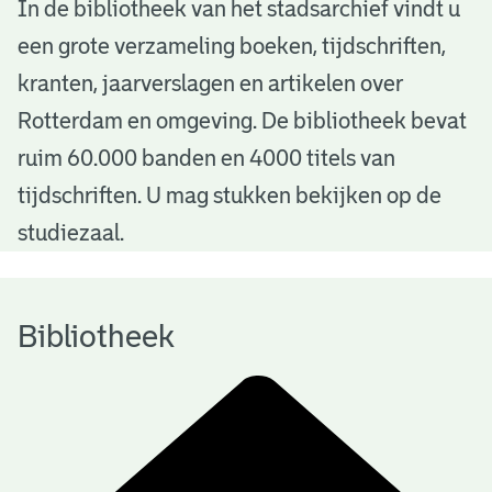
B
In de bibliotheek van het stadsarchief vindt u
een grote verzameling boeken, tijdschriften,
i
kranten, jaarverslagen en artikelen over
b
Rotterdam en omgeving. De bibliotheek bevat
l
ruim 60.000 banden en 4000 titels van
i
tijdschriften. U mag stukken bekijken op de
o
studiezaal.
t
h
Bibliotheek
e
e
k