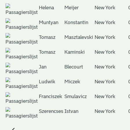
Helena
Meijer
New York
Muntyan
Konstantin
New York
Tomasz
Masztalevski
New York
Tomasz
Kaminski
New York
Jan
Blecourt
New York
Ludwik
Miczek
New York
Franciszek
Smulavicz
New York
Szerencses
Istvan
New York