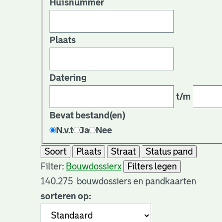
Huisnummer
Plaats
Datering
t/m
Bevat bestand(en)
N.v.t
Ja
Nee
Soort
Plaats
Straat
Status pand
Filter:
Bouwdossier
x
Filters legen
140.275
bouwdossiers en pandkaarten
sorteren op: