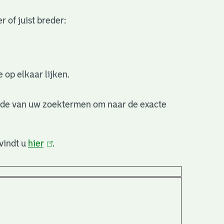
 of juist breder:
 op elkaar lijken.
nde van uw zoektermen om naar de exacte
vindt u
hier
(link
.
is
extern)