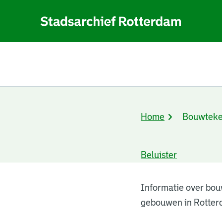
Home
Bouwteke
Kruimelpad
Beluister
Bouwtekeningen
Informatie over bou
gebouwen in Rotter
resultaten