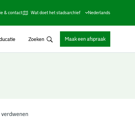
ie & contact
Wat doet het stadsarchief
Huidige
Nederlands
,
Talen
taal:
Kies
andere
taal
Maak een afspraak
ducatie
Zoeken
Open
n verdwenen