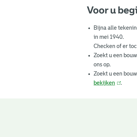
Voor u beg
Bijna alle tekeni
in mei 1940.
Checken of er toch
Zoekt u een bouw
ons op.
Zoekt u een bouw
bekijken
(
.
l
i
n
Bouwtekeningen
k
i