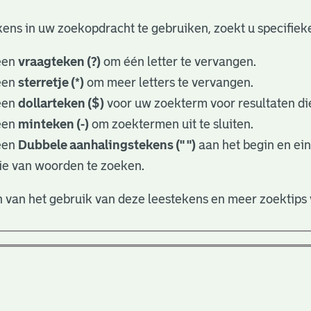
ens in uw zoekopdracht te gebruiken, zoekt u specifieker
een
vraagteken (?)
om één letter te vervangen.
een
sterretje (*)
om meer letters te vervangen.
een
dollarteken ($)
voor uw zoekterm voor resultaten die
een
minteken (-)
om zoektermen uit te sluiten.
een
Dubbele aanhalingstekens (" ")
aan het begin en ei
ie van woorden te zoeken.
 van het gebruik van deze leestekens en meer zoektips 