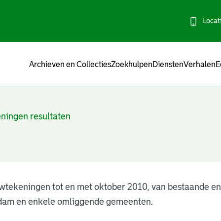
Locat
Menu
Archieven en Collecties
Zoekhulpen
Diensten
Verhalen
E
ningen resultaten
wtekeningen tot en met oktober 2010, van bestaande e
dam en enkele omliggende gemeenten.