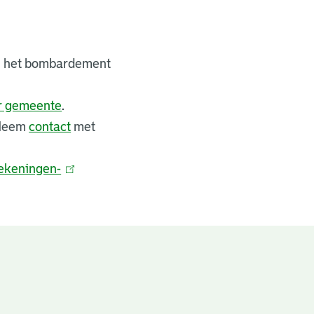
bij het bombardement
er gemeente
.
 Neem
contact
met
ekeningen-
(
l
i
n
k
i
s