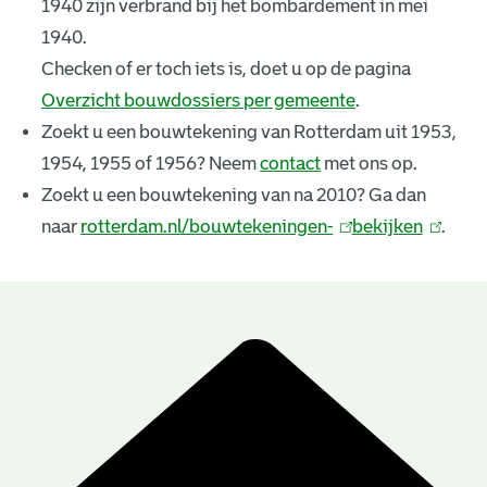
1940 zijn verbrand bij het bombardement in mei
k
1940.
e
Checken of er toch iets is, doet u op de pagina
Overzicht bouwdossiers per gemeente
.
n
Zoekt u een bouwtekening van Rotterdam uit 1953,
i
1954, 1955 of 1956? Neem
contact
met ons op.
n
Zoekt u een bouwtekening van na 2010? Ga dan
naar
rotterdam.nl/bouwtekeningen-
(
bekijken
(
.
g
l
l
e
i
i
n
n
n
B
k
k
r
o
i
i
u
e
s
s
e
e
w
s
x
x