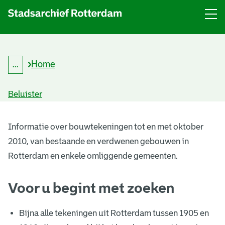
Menu
Open
menu
Home
...
K
Kruimelpad
r
uitklappen
u
Beluister
i
m
B
e
l
Informatie over bouwtekeningen tot en met oktober
o
p
2010, van bestaande en verdwenen gebouwen in
a
u
d
Rotterdam en enkele omliggende gemeenten.
w
Voor u begint met zoeken
t
e
Bijna alle tekeningen uit Rotterdam tussen 1905 en