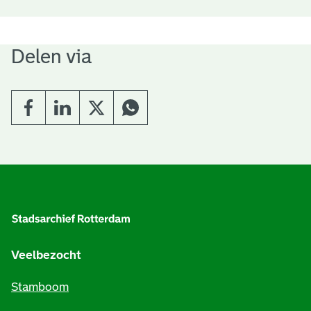
Delen via
A
l
g
e
Veelbezocht
m
Stamboom
e