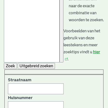
naar de exacte
combinatie van
woorden te zoeken.
Voorbeelden van het
gebruik van deze
leestekens en meer
zoektips vindt u
hier
(link
.
is
Zoek
Uitgebreid zoeken
exte
Straatnaam
Huisnummer