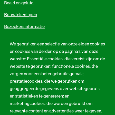
Beeld en geluid
n
e
Bouwtekeningen
i
Bezoekersinformatie
n
Zie ook
f
We gebruiken een selectie van onze eigen cookies
o
en cookies van derden op de pagina's van deze
Tarieven
website: Essentiële cookies, die vereist zijn om de
r
Privacy
website te gebruiken; functionele cookies, die
m
zorgen voor een beter gebruiksgemak;
Digitale toegankelijkheid
a
prestatiecookies, die we gebruiken om
t
Servicenormen
geaggregeerde gegevens over websitegebruik
en statistieken te genereren; en
i
Melding taalgebruik
marketingcookies, die worden gebruikt om
e
relevante content en advertenties weer te geven.
Suggesties en opmerkingen