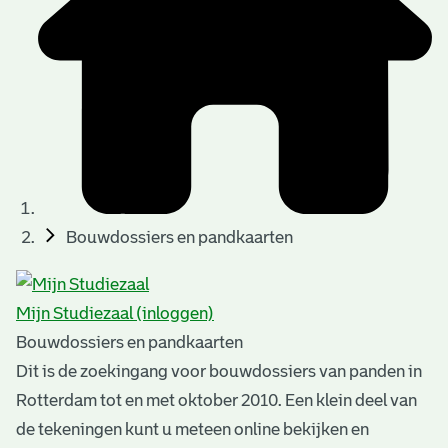
t
u
t
t
e
e
e
l
k
r
r
t
n
n
e
a
)
)
n
t
i
n
e
Bouwdossiers en pandkaarten
g
n
e
Mijn Studiezaal (inloggen)
n
Bouwdossiers en pandkaarten
Dit is de zoekingang voor bouwdossiers van panden in
Rotterdam tot en met oktober 2010. Een klein deel van
de tekeningen kunt u meteen online bekijken en