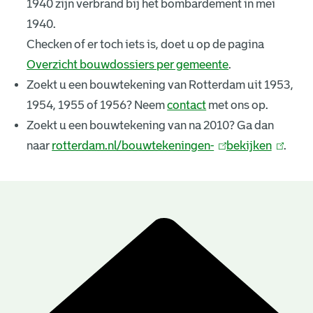
1940 zijn verbrand bij het bombardement in mei
k
1940.
e
Checken of er toch iets is, doet u op de pagina
Overzicht bouwdossiers per gemeente
.
n
Zoekt u een bouwtekening van Rotterdam uit 1953,
i
1954, 1955 of 1956? Neem
contact
met ons op.
n
Zoekt u een bouwtekening van na 2010? Ga dan
naar
rotterdam.nl/bouwtekeningen-
(
bekijken
(
.
g
l
l
e
i
i
n
n
n
B
k
k
r
o
i
i
u
e
s
s
e
e
w
s
x
x