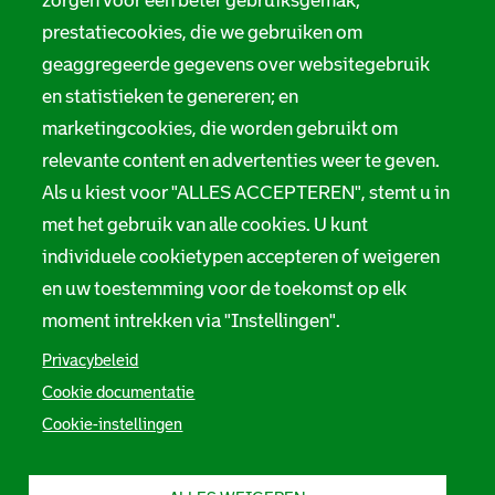
zorgen voor een beter gebruiksgemak;
Hofdijk 651, 3032 CG Rotterdam
prestatiecookies, die we gebruiken om
geaggregeerde gegevens over websitegebruik
Postbus 71, 3000 AB Rotterdam
en statistieken te genereren; en
TEL: 010 267 55 55
marketingcookies, die worden gebruikt om
relevante content en advertenties weer te geven.
F
I
Y
L
X
S
a
n
o
i
S
Als u kiest voor "ALLES ACCEPTEREN", stemt u in
o
c
s
u
n
t
met het gebruik van alle cookies. U kunt
e
t
t
k
a
c
b
a
u
e
d
individuele cookietypen accepteren of weigeren
i
o
g
b
d
s
o
r
e
I
a
en uw toestemming voor de toekomst op elk
a
k
a
S
n
r
moment intrekken via "Instellingen".
S
m
t
S
c
l
t
S
a
t
h
a
t
d
a
i
Privacybeleid
d
a
s
d
e
Cookie documentatie
s
d
a
s
f
a
s
r
a
R
Cookie-instellingen
r
a
c
r
o
c
r
h
c
t
h
c
i
h
t
i
h
e
i
e