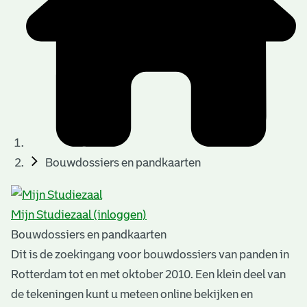
t
u
t
t
e
e
e
l
k
r
r
t
n
n
e
a
)
)
n
t
i
n
e
Bouwdossiers en pandkaarten
g
n
e
Mijn Studiezaal (inloggen)
n
Bouwdossiers en pandkaarten
Dit is de zoekingang voor bouwdossiers van panden in
Rotterdam tot en met oktober 2010. Een klein deel van
de tekeningen kunt u meteen online bekijken en