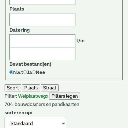
Plaats
Datering
t/m
Bevat bestand(en)
N.v.t
Ja
Nee
Soort
Plaats
Straat
Filter:
Welplaatweg
x
Filters legen
704
bouwdossiers en pandkaarten
sorteren op: