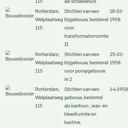
115
als schakelhuis
Rotterdam,
Stichten van een
18-03-
Welplaatweg
bijgebouw, bestemd
1958
115
voor
transformatorruimte
II
Rotterdam,
Stichten van een
25-03-
Welplaatweg
bijgebouw, bestemd
1958
115
voor pompgebouw
nr 2
Rotterdam,
Stichten van een
1-4-1958
Welplaatweg
gebouw, bestemd
115
als kantoor-, was- en
kleedruimte en
kantine.