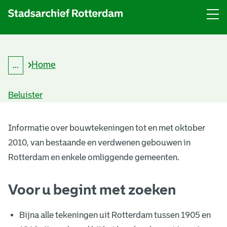
Menu
Open
menu
Home
...
K
Kruimelpad
r
uitklappen
u
Beluister
i
m
B
e
l
Informatie over bouwtekeningen tot en met oktober
o
p
2010, van bestaande en verdwenen gebouwen in
a
u
d
Rotterdam en enkele omliggende gemeenten.
w
Voor u begint met zoeken
t
e
Bijna alle tekeningen uit Rotterdam tussen 1905 en