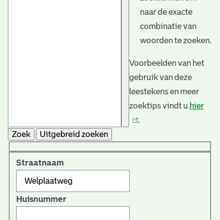
naar de exacte
combinatie van
woorden te zoeken.
Voorbeelden van het
gebruik van deze
leestekens en meer
zoektips vindt u
hier
(link
.
is
Zoek
Uitgebreid zoeken
exte
Straatnaam
Huisnummer