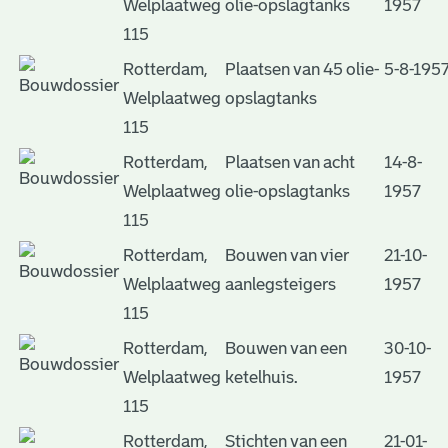
Welplaatweg
olie-opslagtanks
1957
115
Rotterdam,
Plaatsen van 45 olie-
5-8-195
Welplaatweg
opslagtanks
115
Rotterdam,
Plaatsen van acht
14-8-
Welplaatweg
olie-opslagtanks
1957
115
Rotterdam,
Bouwen van vier
21-10-
Welplaatweg
aanlegsteigers
1957
115
Rotterdam,
Bouwen van een
30-10-
Welplaatweg
ketelhuis.
1957
115
Rotterdam,
Stichten van een
21-01-