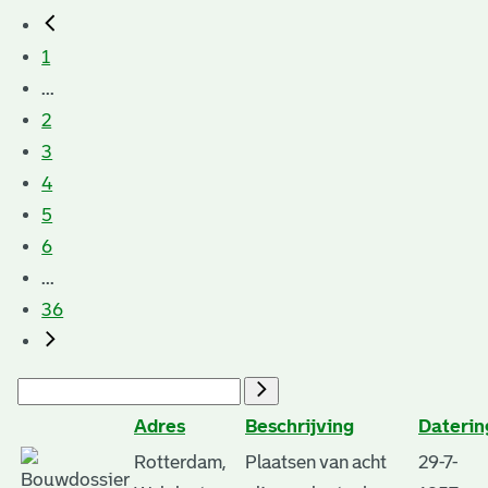
1
...
2
3
4
5
6
...
36
Adres
Beschrijving
Daterin
Rotterdam,
Plaatsen van acht
29-7-