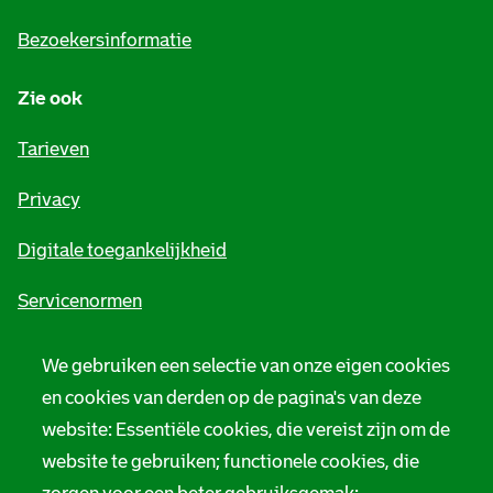
i
Bezoekersinformatie
n
Zie ook
f
o
Tarieven
r
Privacy
m
Digitale toegankelijkheid
a
t
Servicenormen
i
Melding taalgebruik
We gebruiken een selectie van onze eigen cookies
e
en cookies van derden op de pagina's van deze
Suggesties en opmerkingen
website: Essentiële cookies, die vereist zijn om de
Stadsarchief Rotterdam
website te gebruiken; functionele cookies, die