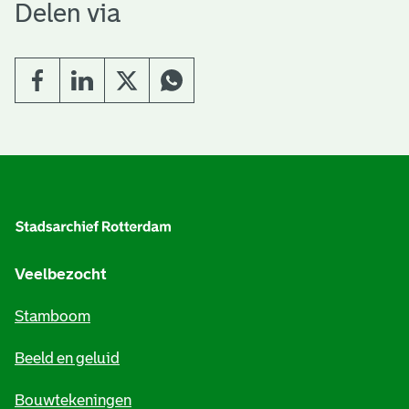
Delen via
A
l
g
e
Veelbezocht
m
Stamboom
e
Beeld en geluid
n
e
Bouwtekeningen