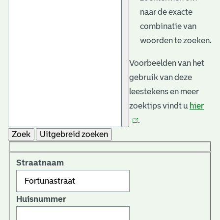
naar de exacte
combinatie van
woorden te zoeken.
Voorbeelden van het
gebruik van deze
leestekens en meer
zoektips vindt u
hier
(link
.
is
Zoek
Uitgebreid zoeken
exte
Straatnaam
Huisnummer