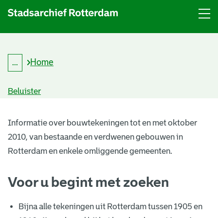
Menu
Open
menu
Home
...
K
Kruimelpad
r
uitklappen
u
Beluister
i
m
B
e
l
Informatie over bouwtekeningen tot en met oktober
o
p
2010, van bestaande en verdwenen gebouwen in
a
u
d
Rotterdam en enkele omliggende gemeenten.
w
Voor u begint met zoeken
t
e
Bijna alle tekeningen uit Rotterdam tussen 1905 en