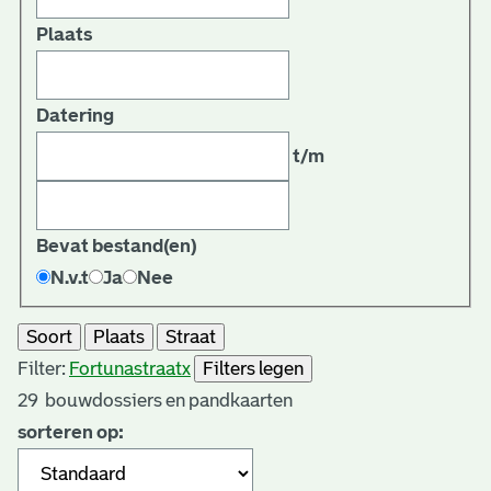
Plaats
Datering
t/m
Bevat bestand(en)
N.v.t
Ja
Nee
Soort
Plaats
Straat
Filter:
Fortunastraat
x
Filters legen
29
bouwdossiers en pandkaarten
sorteren op: