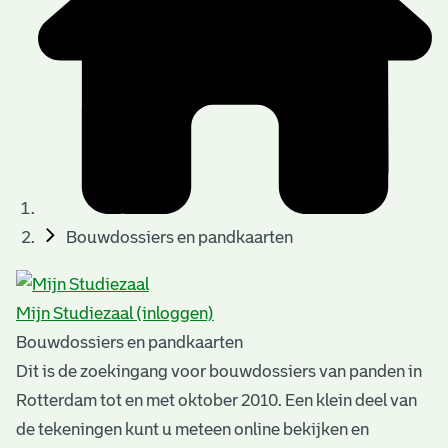
t
u
t
t
e
e
e
l
k
r
r
t
n
n
e
a
)
)
n
t
i
n
e
Bouwdossiers en pandkaarten
g
n
e
Mijn Studiezaal (inloggen)
n
Bouwdossiers en pandkaarten
Dit is de zoekingang voor bouwdossiers van panden in
Rotterdam tot en met oktober 2010. Een klein deel van
de tekeningen kunt u meteen online bekijken en