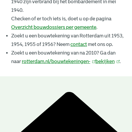
1940 zijn verbrand bij het bombardement in mei
k
1940.
e
Checken of er toch iets is, doet u op de pagina
Overzicht bouwdossiers per gemeente
.
n
Zoekt u een bouwtekening van Rotterdam uit 1953,
i
1954, 1955 of 1956? Neem
contact
met ons op.
n
Zoekt u een bouwtekening van na 2010? Ga dan
naar
rotterdam.nl/bouwtekeningen-
(
bekijken
(
.
g
l
l
e
i
i
n
n
n
B
k
k
r
o
i
i
u
e
s
s
e
e
w
s
x
x