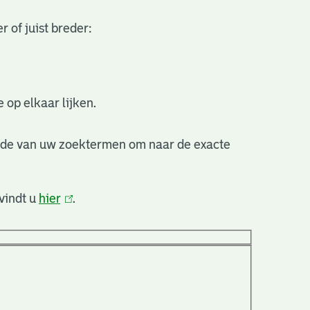
 of juist breder:
 op elkaar lijken.
nde van uw zoektermen om naar de exacte
vindt u
hier
(link
.
is
extern)