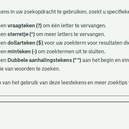
ens in uw zoekopdracht te gebruiken, zoekt u specifieker
een
vraagteken (?)
om één letter te vervangen.
een
sterretje (*)
om meer letters te vervangen.
een
dollarteken ($)
voor uw zoekterm voor resultaten die
een
minteken (-)
om zoektermen uit te sluiten.
een
Dubbele aanhalingstekens (" ")
aan het begin en ei
ie van woorden te zoeken.
 van het gebruik van deze leestekens en meer zoektips 