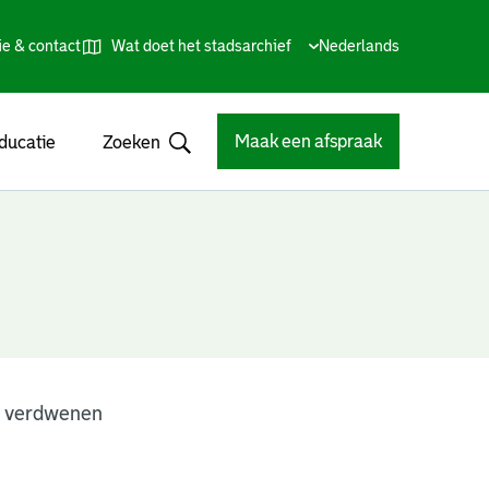
ie & contact
Wat doet het stadsarchief
Huidige
Nederlands
,
Talen
taal:
Kies
andere
taal
Maak een afspraak
ducatie
Zoeken
Open
n verdwenen