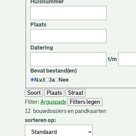
Huisnummer
Plaats
Datering
t/m
Bevat bestand(en)
N.v.t
Ja
Nee
Soort
Plaats
Straat
Filter:
Arguspad
x
Filters legen
12
bouwdossiers en pandkaarten
sorteren op: