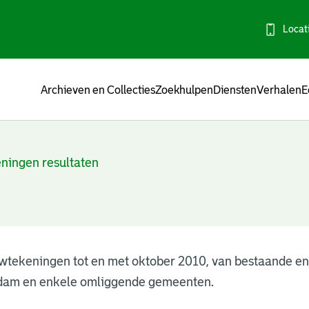
Locat
Menu
Archieven en Collecties
Zoekhulpen
Diensten
Verhalen
E
ningen resultaten
wtekeningen tot en met oktober 2010, van bestaande e
dam en enkele omliggende gemeenten.