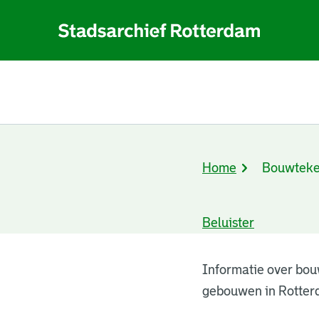
Home
Bouwteke
Kruimelpad
Beluister
Bouwtekeningen
Informatie over bou
gebouwen in Rotter
resultaten