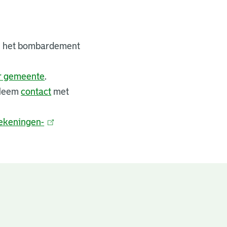
bij het bombardement
er gemeente
.
 Neem
contact
met
ekeningen-
(
l
i
n
k
i
s