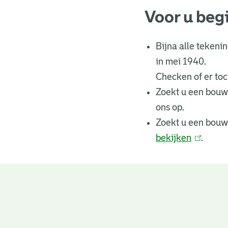
Voor u beg
Bijna alle tekeni
in mei 1940.
Checken of er toch
Zoekt u een bouw
ons op.
Zoekt u een bouw
bekijken
(
.
l
i
n
Bouwtekeningen
k
i